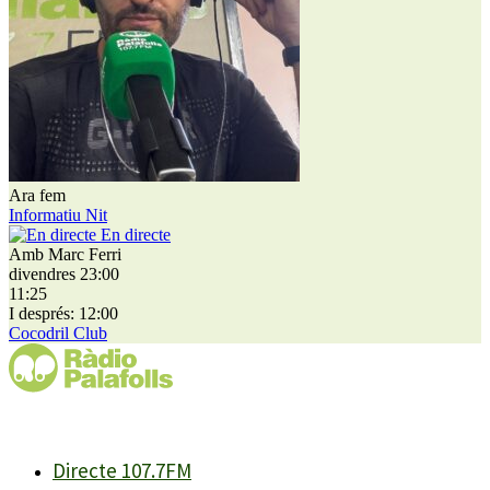
Ara fem
Informatiu Nit
En directe
Amb Marc Ferri
divendres 23:00
11:25
I després: 12:00
Cocodril Club
Directe 107.7FM