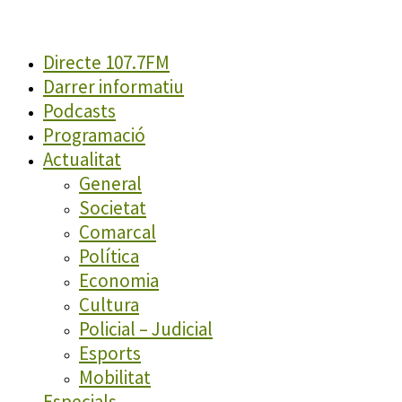
Directe 107.7FM
Darrer informatiu
Podcasts
Programació
Actualitat
General
Societat
Comarcal
Política
Economia
Cultura
Policial – Judicial
Esports
Mobilitat
Especials