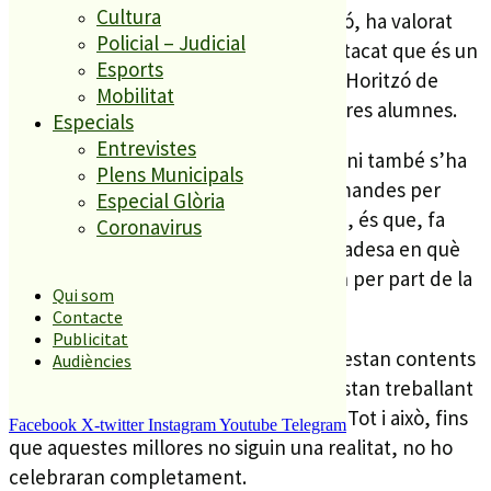
Cultura
l’Associació de Famílies del CEE Horitzó, ha valorat
Policial – Judicial
molt positivament la iniciativa i ha destacat que és un
Esports
primer pas per dotar els alumnes de l’Horitzó de
Mobilitat
serveis i recursos bàsics com tenen altres alumnes.
Especials
Entrevistes
A la trobada per la signatura del conveni també s’ha
Plens Municipals
tractat en quin punt es troben les demandes per
Especial Glòria
dotar el centre de millors condicions. I, és que, fa
Coronavirus
mesos ja es va fer palès l’estat de deixadesa en què
està el centre i a poca ajuda que reben per part de la
Qui som
Generalitat.
Contacte
Publicitat
En aquest sentit, Serrano detalla que estan contents
Audiències
perquè sembla que els ajuntaments estan treballant
per millorar les condicions del centre. Tot i això, fins
Facebook
X-twitter
Instagram
Youtube
Telegram
que aquestes millores no siguin una realitat, no ho
celebraran completament.