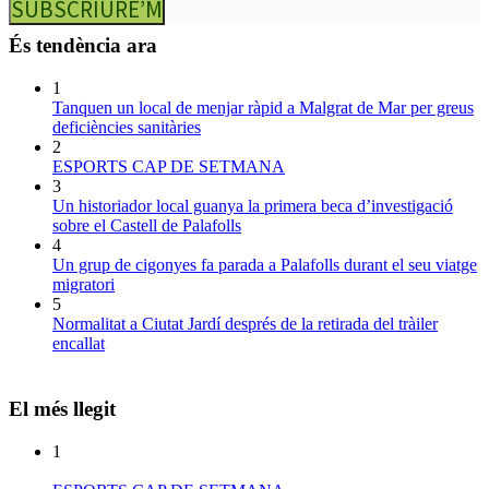
SUBSCRIURE’M
És tendència ara
1
Tanquen un local de menjar ràpid a Malgrat de Mar per greus
deficiències sanitàries
2
ESPORTS CAP DE SETMANA
3
Un historiador local guanya la primera beca d’investigació
sobre el Castell de Palafolls
4
Un grup de cigonyes fa parada a Palafolls durant el seu viatge
migratori
5
Normalitat a Ciutat Jardí després de la retirada del tràiler
encallat
El més llegit
1