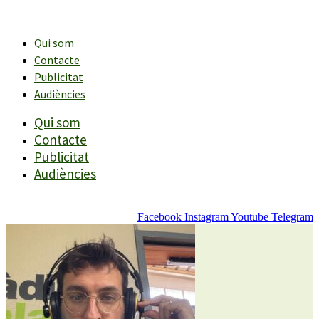
Vés
al
contingut
Qui som
Contacte
Publicitat
Audiències
Qui som
Contacte
Publicitat
Audiències
Facebook
Instagram
Youtube
Telegram