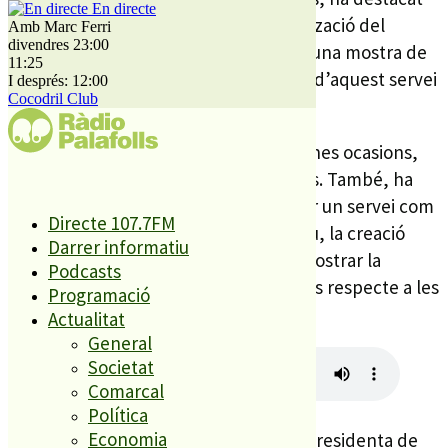
En directe
que és una molt bona notícia l’oficialització del
Amb Marc Ferri
divendres 23:00
conveni de col·laboració. I, és que, és una mostra de
11:25
la voluntat a la comarca per la creació d’aquest servei
I després: 12:00
Cocodril Club
tan necessari a l’Alt Maresme.
A la vegada, ha lamentat que, en algunes ocasions,
serveis com aquest estan invisibilitzats. També, ha
posat en valor la importància de donar un servei com
Directe 107.7FM
aquest a la nostra comarca. Segons diu, la creació
Darrer informatiu
d’un casal d’aquest tipus permet demostrar la
Podcasts
sensibilitat dels municipis maresmencs respecte a les
Programació
necessitats de la població.
Actualitat
General
Societat
Comarcal
Política
Economia
Per la seva banda, Susanna Serrano, presidenta de