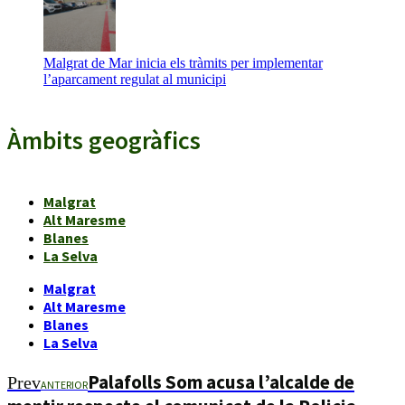
Malgrat de Mar inicia els tràmits per implementar
l’aparcament regulat al municipi
Àmbits geogràfics
Malgrat
Alt Maresme
Blanes
La Selva
Malgrat
Alt Maresme
Blanes
La Selva
Palafolls Som acusa l’alcalde de
Prev
ANTERIOR