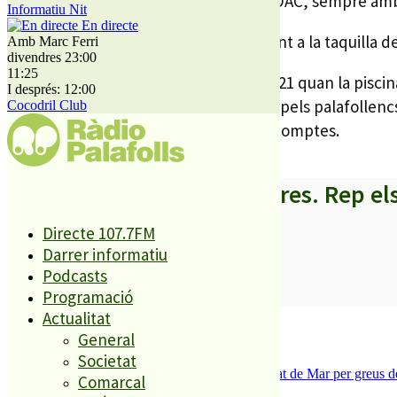
tràmit en línia o també presencial a l’OAC, sempre amb
Informatiu Nit
En directe
Presentant el volant d’empadronament a la taquilla del 
Amb Marc Ferri
divendres 23:00
11:25
Aquests descomptes es fan des del 2021 quan la piscina
I després: 12:00
Marineland l’aplicació de descomptes pels palafollencs
Cocodril Club
estiu s’ha pogut gaudir d’aquests descomptes.
A partir d’ara no et perdis res. Rep el
Directe 107.7FM
Darrer informatiu
Podcasts
SUBSCRIURE’M
Programació
Actualitat
És tendència ara
General
Societat
1
Tanquen un local de menjar ràpid a Malgrat de Mar per greus def
Comarcal
2