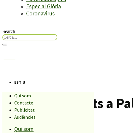
Especial Glòria
Coronavirus
Search
ESTIU
Qui som
Els empadronats a Pal
Contacte
Publicitat
Marineland
Audiències
Qui som