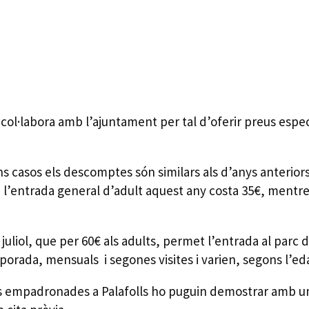
col·labora amb l’ajuntament per tal d’oferir preus especia
s casos els descomptes són similars als d’anys anteriors 
le, l’entrada general d’adult aquest any costa 35€, men
liol, que per 60€ als adults, permet l’entrada al parc 
ada, mensuals i segones visites i varien, segons l’eda
 empadronades a Palafolls ho puguin demostrar amb un v