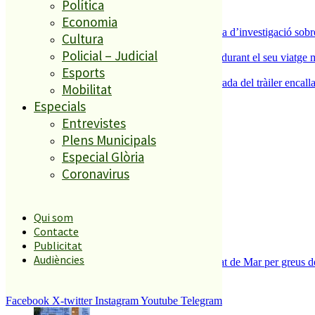
Política
ESPORTS CAP DE SETMANA
Economia
3
Un historiador local guanya la primera beca d’investigació sobre
Cultura
4
Policial – Judicial
Un grup de cigonyes fa parada a Palafolls durant el seu viatge m
Esports
5
Normalitat a Ciutat Jardí després de la retirada del tràiler encalla
Mobilitat
Especials
Entrevistes
El més llegit
Plens Municipals
1
Especial Glòria
Coronavirus
ESPORTS CAP DE SETMANA
2
Qui som
Contacte
Publicitat
Audiències
Tanquen un local de menjar ràpid a Malgrat de Mar per greus def
3
Facebook
X-twitter
Instagram
Youtube
Telegram