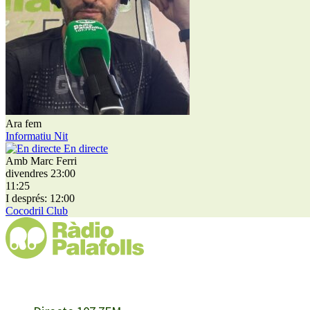
Ara fem
Informatiu Nit
En directe
Amb Marc Ferri
divendres 23:00
11:25
I després: 12:00
Cocodril Club