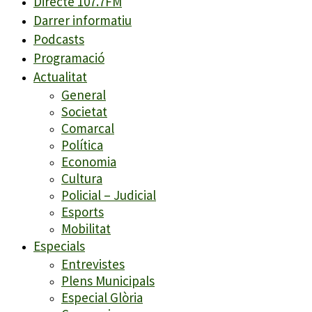
Directe 107.7FM
Darrer informatiu
Podcasts
Programació
Actualitat
General
Societat
Comarcal
Política
Economia
Cultura
Policial – Judicial
Esports
Mobilitat
Especials
Entrevistes
Plens Municipals
Especial Glòria