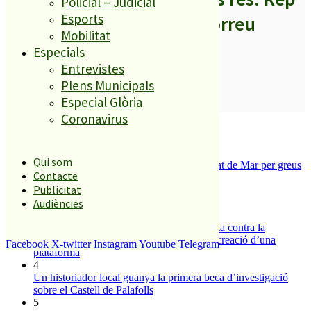
Policial – Judicial
Esports
els titulars al teu correu
Mobilitat
Especials
Entrevistes
Plens Municipals
SUBSCRIURE’M
Especial Glòria
Coronavirus
És tendència ara
1
Qui som
Tanquen un local de menjar ràpid a Malgrat de Mar per greus
Contacte
deficiències sanitàries
Publicitat
2
ESPORTS CAP DE SETMANA
Audiències
3
Els veïns de Palafolls refermen la seva lluita contra la
benzinera del carrer Passada i preparen la creació d’una
Facebook
X-twitter
Instagram
Youtube
Telegram
plataforma
4
Un historiador local guanya la primera beca d’investigació
sobre el Castell de Palafolls
5