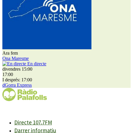
Ara fem
Ona Maresme
En directe
divendres 15:00
17:00
I després: 17:00
dGorra Express
Directe 107.7FM
Darrer informatiu