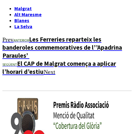
Malgrat
Alt Maresme
Blanes
La Selva
Les Ferreries reparteix les
Prev
ANTERIOR
banderoles commemoratives de l’’Apadrina
Paraules’
El CAP de Malgrat comença a aplicar
SEGÜENT
l’horari d’estiu
Next