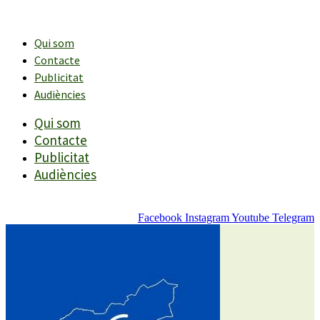
Vés
al
contingut
Qui som
Contacte
Publicitat
Audiències
Qui som
Contacte
Publicitat
Audiències
Facebook
Instagram
Youtube
Telegram