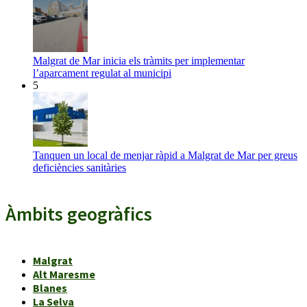
Malgrat de Mar inicia els tràmits per implementar
l’aparcament regulat al municipi
5
Tanquen un local de menjar ràpid a Malgrat de Mar per greus
deficiències sanitàries
Àmbits geogràfics
Malgrat
Alt Maresme
Blanes
La Selva