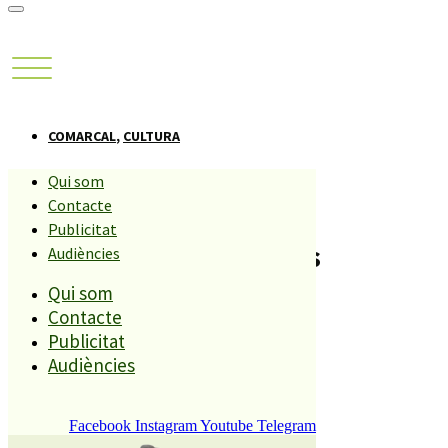
COMARCAL
,
CULTURA
Qui som
OCINE Blanes acull la
Contacte
Publicitat
presentació de ‘28 años
Audiències
Qui som
después’
Contacte
Publicitat
Compartiu aquesta història
Audiències
Facebook
Instagram
Youtube
Telegram
Foto: Aullidos