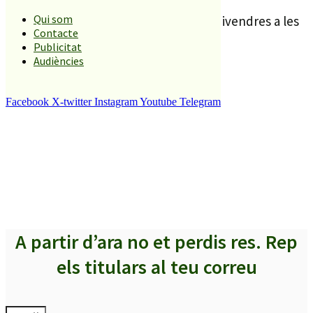
Qui som
Els interessats tenen una cita aquest divendres a les
Contacte
16h a l’OCINE Blanes
.
Publicitat
Audiències
Facebook
X-twitter
Instagram
Youtube
Telegram
A partir d’ara no et perdis res. Rep
els titulars al teu correu