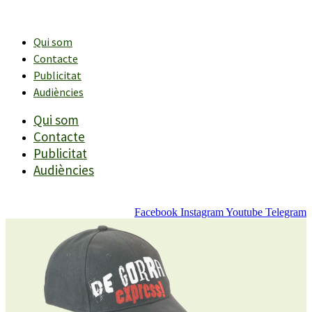
Vés
al
contingut
Qui som
Contacte
Publicitat
Audiències
Qui som
Contacte
Publicitat
Audiències
Facebook
Instagram
Youtube
Telegram