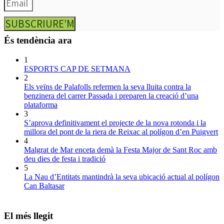
SUBSCRIURE’M
És tendència ara
1
ESPORTS CAP DE SETMANA
2
Els veïns de Palafolls refermen la seva lluita contra la
benzinera del carrer Passada i preparen la creació d’una
plataforma
3
S’aprova definitivament el projecte de la nova rotonda i la
millora del pont de la riera de Reixac al polígon d’en Puigvert
4
Malgrat de Mar enceta demà la Festa Major de Sant Roc amb
deu dies de festa i tradició
5
La Nau d’Entitats mantindrà la seva ubicació actual al polígon
Can Baltasar
El més llegit