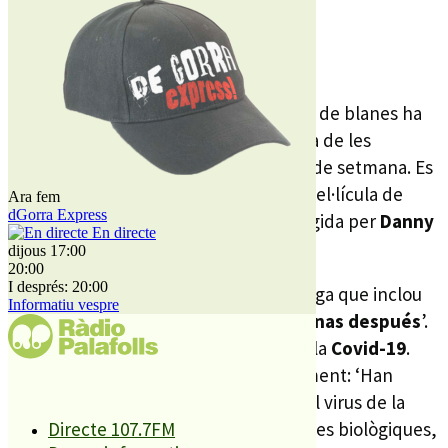
REDACCIÓ
19 JUNY, 2025
Aquest divendres a la tarda, el cinema de blanes ha
preparat un acte de presentació d’una de les
pel·lícules que s’estrenen aquest cap de setmana. Es
tracta de ‘
28 años después
’, la nova pel·lícula de
Ara fem
dGorra Express
terror postapocalíptica produïda i dirigida per
Danny
En directe
Boyle
i escrita per
Alex Garland
.
dijous 17:00
20:00
I després: 20:00
Aquesta és la
tercera entrega
de la saga que inclou
Informatiu vespre
els títols ‘
28 días después
’ i ‘
28 semanas después
’.
En aquesta ocasió, el film s’inspira en la
Covid-19
.
Concretament, segons detalla l’argument: ‘Han
passat gairebé tres dècades des que el virus de la
ràbia
va escapar d’un laboratori d’armes biològiques,
Directe 107.7FM