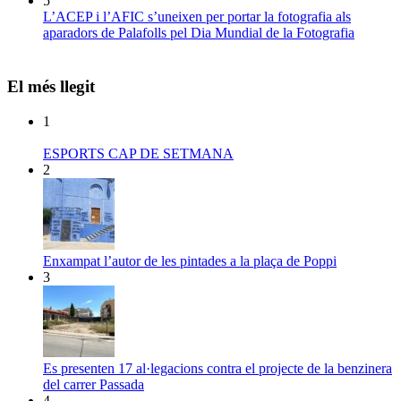
5
L’ACEP i l’AFIC s’uneixen per portar la fotografia als
aparadors de Palafolls pel Dia Mundial de la Fotografia
El més llegit
1
ESPORTS CAP DE SETMANA
2
Enxampat l’autor de les pintades a la plaça de Poppi
3
Es presenten 17 al·legacions contra el projecte de la benzinera
del carrer Passada
4