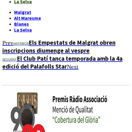
La Selva
Malgrat
Alt Maresme
Blanes
La Selva
Els Empestats de Malgrat obren
Prev
ANTERIOR
inscripcions diumenge al vespre
El Club Patí tanca temporada amb la 4a
SEGÜENT
edició del Palafolls Star
Next