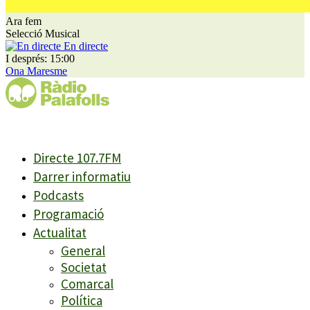
Ara fem
Selecció Musical
En directe
I després: 15:00
Ona Maresme
Directe 107.7FM
Darrer informatiu
Podcasts
Programació
Actualitat
General
Societat
Comarcal
Política