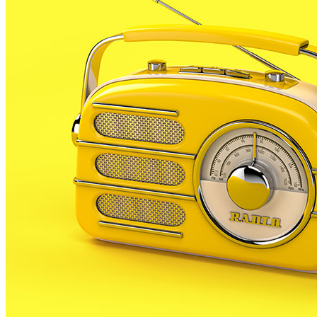
seva festa veïnal amb un programa d’activitats
concentrat al vespre i nit.
Ara bé, la previsió de pluja per aquest cap de
setmana obliga a ajornar les activitats, encara sense
data.
La previsió era que a les 20h es fessin els parlaments
de benvinguda per part de les autoritats de Palafolls i
Tordera amb l’actuació musical de Martina Vivé.
Just després es prevei el tradicional sopar a la fresca
a la pista de la urbanització
La festa acabava amb música. Primer la de la
formació Fumi Suzuki & the loopers i, en acabat, amb
música per a tothom.