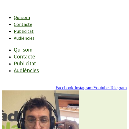
Vés
al
contingut
Qui som
Contacte
Publicitat
Audiències
Qui som
Contacte
Publicitat
Audiències
Facebook
Instagram
Youtube
Telegram