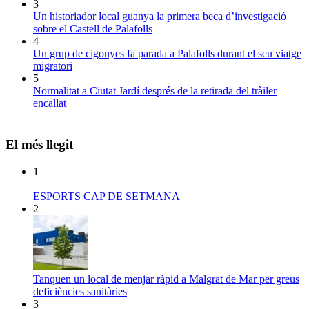
3
Un historiador local guanya la primera beca d’investigació
sobre el Castell de Palafolls
4
Un grup de cigonyes fa parada a Palafolls durant el seu viatge
migratori
5
Normalitat a Ciutat Jardí després de la retirada del tràiler
encallat
El més llegit
1
ESPORTS CAP DE SETMANA
2
Tanquen un local de menjar ràpid a Malgrat de Mar per greus
deficiències sanitàries
3