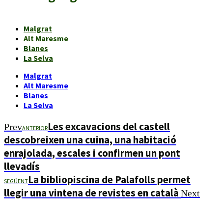
Malgrat
Alt Maresme
Blanes
La Selva
Malgrat
Alt Maresme
Blanes
La Selva
Les excavacions del castell
Prev
ANTERIOR
descobreixen una cuina, una habitació
enrajolada, escales i confirmen un pont
llevadís
La bibliopiscina de Palafolls permet
SEGÜENT
llegir una vintena de revistes en català
Next