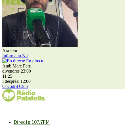
Ara fem
Informatiu Nit
En directe
Amb Marc Ferri
divendres 23:00
11:25
I després: 12:00
Cocodril Club
Directe 107.7FM