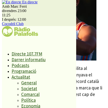
En directe
Amb Marc Ferri
divendres 23:00
11:25
I després: 12:00
Cocodril Club
Directe 107.7FM
Darrer informatiu
Podcasts
Fa només unes setmanes Paez, que milita al
Programació
Diputació València Club Atletisme, guanyava el
Actualitat
campionat de Catalunya marcant un rècord català
General
saltant 3.76, 15 centímetres més que la marca que li
Societat
ha donat el campionat d’Espanya aquest cap de
Comarcal
Política
setmana.
Economia