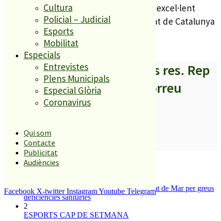
Cultura
Amb aquesta medalla, Paez tanca una excel·lent
Policial – Judicial
temporada esportiva amb el campionat de Catalunya
Esports
i d’Espanya al sarró.
Mobilitat
Especials
Entrevistes
A partir d’ara no et perdis res. Rep
Plens Municipals
els titulars al teu correu
Especial Glòria
Coronavirus
Qui som
SUBSCRIURE’M
Contacte
Publicitat
És tendència ara
Audiències
1
Tanquen un local de menjar ràpid a Malgrat de Mar per greus
Facebook
X-twitter
Instagram
Youtube
Telegram
deficiències sanitàries
2
ESPORTS CAP DE SETMANA