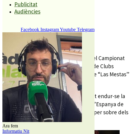
Publicitat
Compartiu aquesta història
Audiències
Facebook
Instagram
Youtube
Telegram
REDACCIÓ
14 JULIOL, 2025
Aquest cap de setmana s’ha celebrat el Campionat
d’Espanya Sub16 de Pista Aire Lliure i de Clubs
Relleus 4×100, en les pistes d’Atletisme “Las Mestas”
de Gijón.
La palafollenca Mar Paez ha aconseguit endur-se la
medalla d’or i amb ella el campionat d’Espanya de
salt de perxa sub 16 després de saltar per sobre dels
3.61m d’alçada.
Ara fem
Informatiu Nit