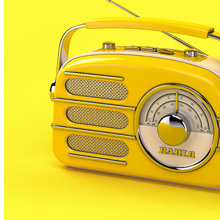
acollirà la
8à edició del Concurs Mosca
. La celebració
d’aquest concurs de música jove s’havia d’haver fet
dissabte passat, però la previsió de
pluja
no ho va
permetre. L’organització, però, va buscar una nova
data: aquest
divendres 18 de juliol
.
Inicialment, eren 8 els grups que havien de tocar en
el concurs. Malauradament, el canvi de data ha fet
que tres d’aquests no puguin participar. Tot i això, el
Mosca no s’atura i, a banda de la resta de
participants
, també es duran a terme altres
activitats
al llarg del concurs per amenitzar la nit.
Per començar, a les
20h
es farà la
presentació del