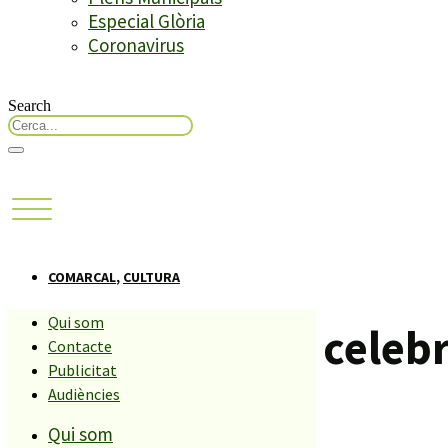
Especial Glòria
Coronavirus
Search
COMARCAL
,
CULTURA
Qui som
Malgrat de Mar celebr
Contacte
Publicitat
Audiències
Compartiu aquesta història
Qui som