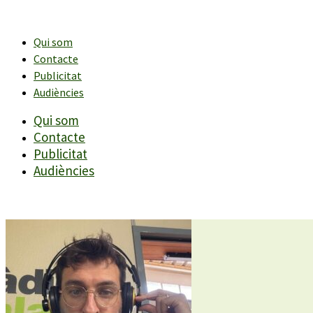
Vés
al
contingut
Qui som
Contacte
Publicitat
Audiències
Qui som
Contacte
Publicitat
Audiències