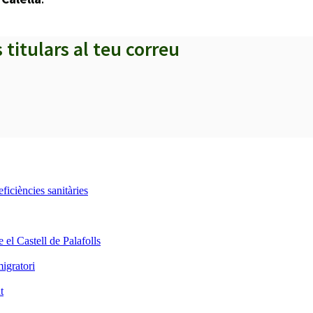
s titulars al teu correu
iciències sanitàries
 el Castell de Palafolls
igratori
t