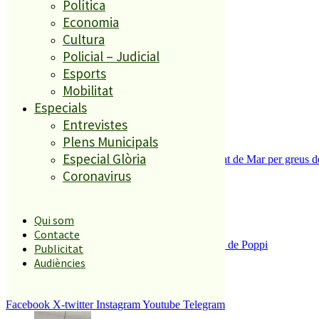
Política
El més llegit
Economia
Cultura
1
Policial – Judicial
Esports
ESPORTS CAP DE SETMANA
2
Mobilitat
Especials
Entrevistes
Plens Municipals
Especial Glòria
Tanquen un local de menjar ràpid a Malgrat de Mar per greus def
3
Coronavirus
Qui som
Contacte
Enxampat l’autor de les pintades a la plaça de Poppi
Publicitat
4
Audiències
Facebook
X-twitter
Instagram
Youtube
Telegram