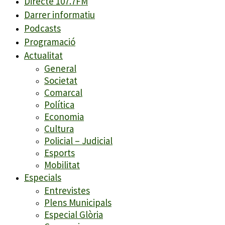
Directe 107.7FM
Darrer informatiu
Podcasts
Programació
Actualitat
General
Societat
Comarcal
Política
Economia
Cultura
Policial – Judicial
Esports
Mobilitat
Especials
Entrevistes
Plens Municipals
Especial Glòria