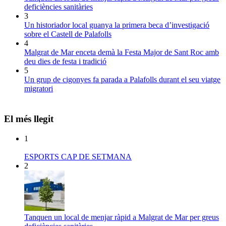
deficiències sanitàries
3
Un historiador local guanya la primera beca d’investigació
sobre el Castell de Palafolls
4
Malgrat de Mar enceta demà la Festa Major de Sant Roc amb
deu dies de festa i tradició
5
Un grup de cigonyes fa parada a Palafolls durant el seu viatge
migratori
El més llegit
1
ESPORTS CAP DE SETMANA
2
Tanquen un local de menjar ràpid a Malgrat de Mar per greus