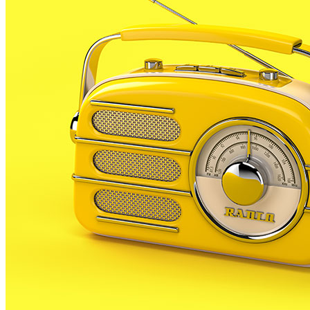
8 OCTUBRE, 2025
El pròxim
18 d’octubre
, la sala annexa de la botiga
del
Sindicat
acull una activitat organitzada per
l’
Ajuntament
i el
Consorci de Promoció Turística
Costa del Maresme
. Es tracta d’un
showcooking
, és
a dir una mostra de cuina, i un tast de vins.
Aquesta activitat s’emmarca dins la nova campanya
del consorci que porta per títol ‘
Vine al Mercat,
menja’t el Maresme
’. En ella, els participants faran
una degustació d’unes sis receptes de temporada
amb productes locals a banda de vins.
Segons
Sílvia González
, tècnica de Promoció
Econòmica i Turisme, ha detallat que la intenció és
que els productors i elaboradors locals puguin