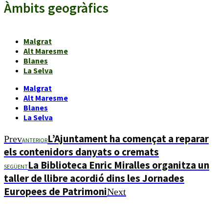
Àmbits geogràfics
Malgrat
Alt Maresme
Blanes
La Selva
Malgrat
Alt Maresme
Blanes
La Selva
L’Ajuntament ha començat a reparar
Prev
ANTERIOR
els contenidors danyats o cremats
La Biblioteca Enric Miralles organitza un
SEGÜENT
taller de llibre acordió dins les Jornades
Europees de Patrimoni
Next