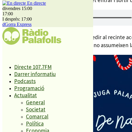
En directe
divendres 15:00
17:00
I després: 17:00
dGorra Express
Cal recordar que els infants han d’accedir al recinte 
del bon funcionament del Juga-Juga i no assumeixen la 
Directe 107.7FM
Darrer informatiu
Podcasts
Programació
Actualitat
General
Societat
Comarcal
Política
Economia