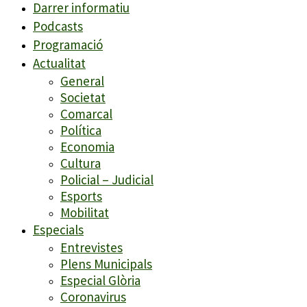
Darrer informatiu
Podcasts
Programació
Actualitat
General
Societat
Comarcal
Política
Economia
Cultura
Policial – Judicial
Esports
Mobilitat
Especials
Entrevistes
Plens Municipals
Especial Glòria
Coronavirus