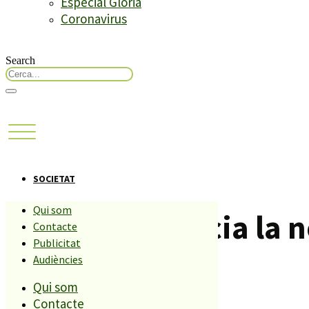
Especial Glòria
Coronavirus
Search
SOCIETAT
Qui som
Palafolls anuncia la 
Contacte
Publicitat
Audiències
Compartiu aquesta història
Qui som
Contacte