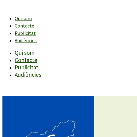
Vés
al
contingut
Qui som
Contacte
Publicitat
Audiències
Qui som
Contacte
Publicitat
Audiències