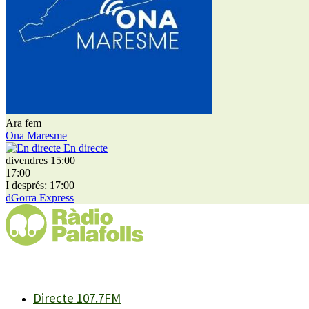
Ara fem
Ona Maresme
En directe
divendres 15:00
17:00
I després: 17:00
dGorra Express
Directe 107.7FM