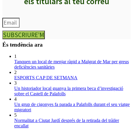
els titulars al teu correu
SUBSCRIURE’M
És tendència ara
1
Tanquen un local de menjar ràpid a Malgrat de Mar per greus
deficiències sanitàries
2
ESPORTS CAP DE SETMANA
3
Un historiador local guanya la primera beca d’investigació
sobre el Castell de Palafolls
4
Un grup de cigonyes fa parada a Palafolls durant el seu viatge
migratori
5
Normalitat a Ciutat Jardí després de la retirada del tràiler
encallat