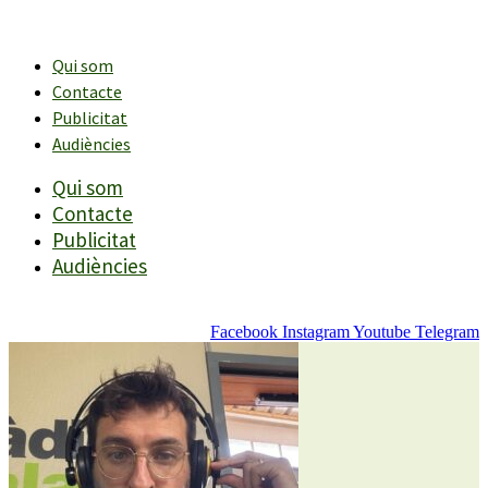
Vés
al
contingut
Qui som
Contacte
Publicitat
Audiències
Qui som
Contacte
Publicitat
Audiències
Facebook
Instagram
Youtube
Telegram