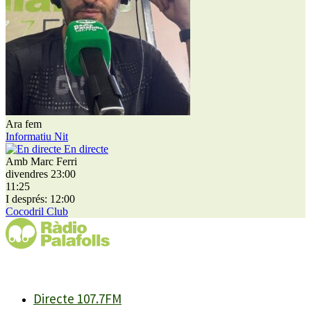
Ara fem
Informatiu Nit
En directe
Amb Marc Ferri
divendres 23:00
11:25
I després: 12:00
Cocodril Club
Directe 107.7FM