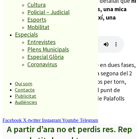
Pel que fa a les xifres finals, Alabart ha detallat que
hi
Cultura
ha hagut unes 800 entrades venudes, una mica
Policial – Judicial
menys que l’any passat, però tot i així, una
Esports
afluència constant de gent.
Mobilitat
Especials
Entrevistes
Plens Municipals
Especial Glòria
Coronavirus
El Juga Juga enguany s’ha dut a terme en dues fases,
la primera del 27 al 30 de desembre i la segona del 2
al 4 de gener amb un preu de 3,50 euros per torn,
Qui som
consolidant-se una vegada més com el punt de
Contacte
Publicitat
trobada de referència per als infants de Palafolls
Audiències
durant les vacances escolars.
Facebook
X-twitter
Instagram
Youtube
Telegram
A partir d’ara no et perdis res. Rep