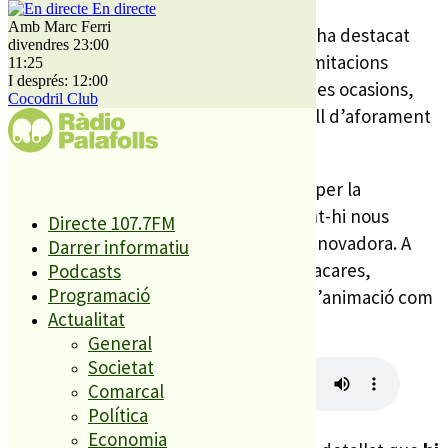
En directe
Amb Marc Ferri
La regidora d’Esports,
Marta Alabart
, ha destacat
divendres 23:00
l’èxit de l’esdeveniment malgrat les limitacions
11:25
I després: 12:00
d’espai puntuals. Segons diu, en algunes ocasions,
Cocodril Club
fins i tot, s’ha hagut de penjar el cartell d’aforament
complet.
L’edició d’enguany, a més, ha apostat per la
renovació de la programació
, incloent-hi nous
Directe 107.7FM
inflables, llits elàstics i una ludoteca innovadora. A
Darrer informatiu
més, s’han dut a terme tallers de pintacares,
Podcasts
Programació
tatuatges de purpurina i espectacles d’animació com
Actualitat
l’aventura pirata.
General
Societat
Comarcal
Política
Economia