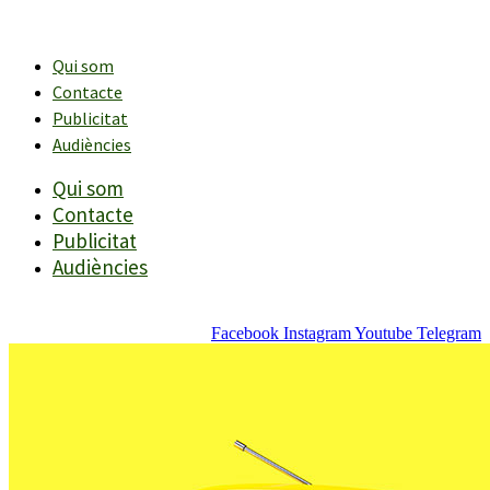
Vés
al
contingut
Qui som
Contacte
Publicitat
Audiències
Qui som
Contacte
Publicitat
Audiències
Facebook
Instagram
Youtube
Telegram