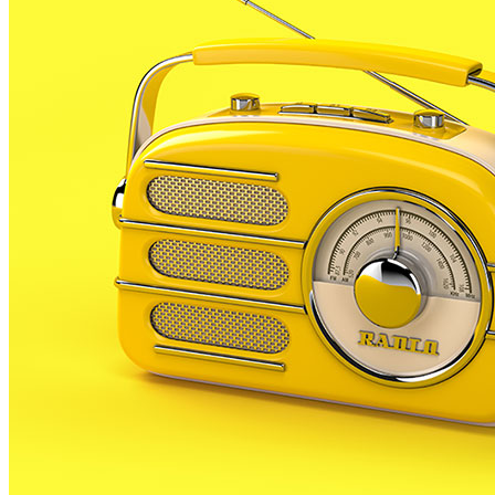
9 JUNY, 2026
L’
Ajuntament de Malgrat de Mar
ha signat un
conveni amb l’
Associació de Barraques Malgrat
(ABM)
perquè l’entitat assumeixi l’
organització de
les Barrakes de la Festa Major de Sant Roc 2026
.
Amb aquesta signatura, es recupera un
model de
gestió que s’havia perdut l’any 2016
, quan el
consistori va passar a encarregar-se directament de
la festa.
L’
Associació de Barraques Malgrat
va ser la
responsable dels
concerts joves entre els anys
2007 i 2015
. Després d’aquest període, l’entitat va
quedar inactiva, però ara
reprèn la seva activitat
amb una
subvenció municipal de 64.500 euros
per