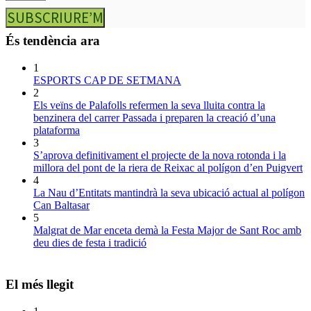
SUBSCRIURE’M
És tendència ara
1
ESPORTS CAP DE SETMANA
2
Els veïns de Palafolls refermen la seva lluita contra la
benzinera del carrer Passada i preparen la creació d’una
plataforma
3
S’aprova definitivament el projecte de la nova rotonda i la
millora del pont de la riera de Reixac al polígon d’en Puigvert
4
La Nau d’Entitats mantindrà la seva ubicació actual al polígon
Can Baltasar
5
Malgrat de Mar enceta demà la Festa Major de Sant Roc amb
deu dies de festa i tradició
El més llegit