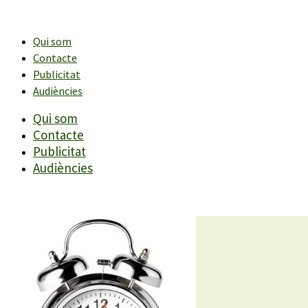
Vés
al
contingut
Qui som
Contacte
Publicitat
Audiències
Qui som
Contacte
Publicitat
Audiències