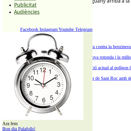
la seva Calçotada republicana, que enguany arriba a la 
Publicitat
Audiències
És tendència ara
Facebook
Instagram
Youtube
Telegram
1
ESPORTS CAP DE SETMANA
2
Els veïns de Palafolls refermen la seva lluita contra la benziner
3
S’aprova definitivament el projecte de la nova rotonda i la millo
4
La Nau d’Entitats mantindrà la seva ubicació actual al polígon 
5
Malgrat de Mar enceta demà la Festa Major de Sant Roc amb deu 
El més llegit
1
ESPORTS CAP DE SETMANA
2
Ara fem
Bon dia Palafolls!