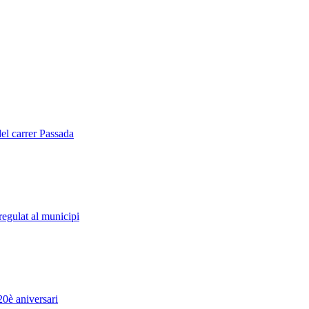
del carrer Passada
regulat al municipi
20è aniversari