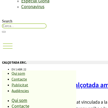
Especial Glòria
Coronavirus
Search
CALÇOTADA ERC.
DV 1 ABR. 22
Qui som
Contacte
ERC organitza una nova calçotada am
Publicitat
Audiències
Qui som
L’Associació La Roda de Palafolls, entitat vinculada a
Contacte