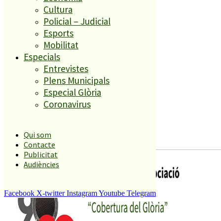
Cultura
Policial – Judicial
Àmbits geogràfics
Esports
Mobilitat
Especials
Malgrat
Entrevistes
Alt Maresme
Plens Municipals
Blanes
La Selva
Especial Glòria
Coronavirus
Malgrat
Alt Maresme
Blanes
Qui som
La Selva
Contacte
Publicitat
Audiències
Facebook
X-twitter
Instagram
Youtube
Telegram