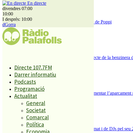
En directe
divendres 07:00
10:00
I després: 10:00
Enxampat l’autor de les pintades a la plaça de Poppi
dGorra
3
Es presenten 17 al·legacions contra el projecte de la benzinera 
4
Directe 107.7FM
Darrer informatiu
Podcasts
Programació
Malgrat de Mar inicia els tràmits per implementar l’aparcament 
Actualitat
5
General
Societat
Comarcal
Política
La Festa dels 80 de Palafolls canvia de format i de DJs pel seu 
Economia