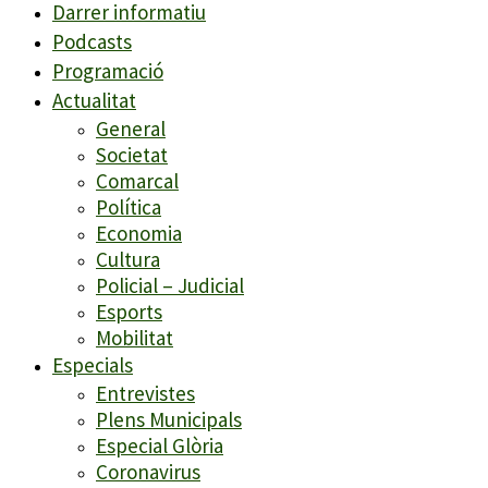
Darrer informatiu
Podcasts
Programació
Actualitat
General
Societat
Comarcal
Política
Economia
Cultura
Policial – Judicial
Esports
Mobilitat
Especials
Entrevistes
Plens Municipals
Especial Glòria
Coronavirus