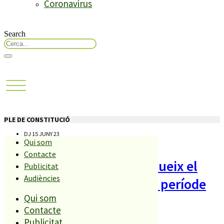
Coronavirus
Search
PLE DE CONSTITUCIÓ
DJ 15 JUNY 23
Qui som
Contacte
Aquest dissabte es constitueix el
Publicitat
Audiències
nou govern municipal pel període
Qui som
2023-2027
Contacte
Publicitat