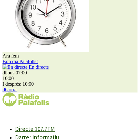
Ara fem
Bon dia Palafolls!
En directe
dijous 07:00
10:00
I després: 10:00
dGorra
Directe 107.7FM
Darrer informatiu