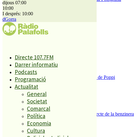
dijous 07:00
10:00
I després: 10:00
El més llegit
dGorra
1
ESPORTS CAP DE SETMANA
2
Directe 107.7FM
Darrer informatiu
Podcasts
Enxampat l’autor de les pintades a la plaça de Poppi
Programació
3
Actualitat
General
Societat
Comarcal
Es presenten 17 al·legacions contra el projecte de la benzinera
Política
del carrer Passada
Economia
4
Cultura