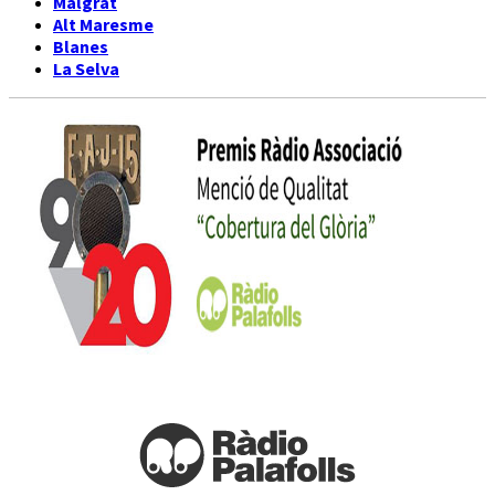
Malgrat
Alt Maresme
Blanes
La Selva