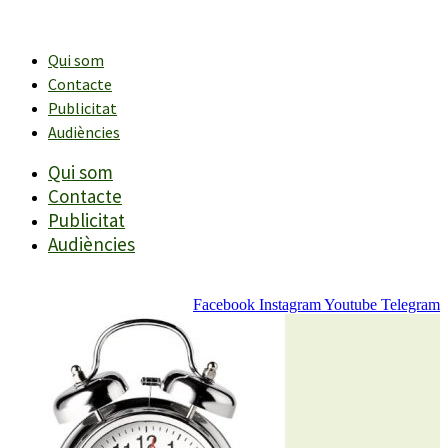
Vés
al
contingut
Qui som
Contacte
Publicitat
Audiències
Qui som
Contacte
Publicitat
Audiències
Facebook
Instagram
Youtube
Telegram