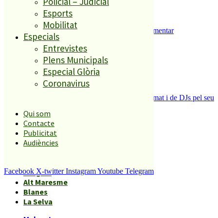
Policial – Judicial
Esports
Mobilitat
Malgrat de Mar inicia els tràmits per implementar
Especials
l’aparcament regulat al municipi
Entrevistes
5
Plens Municipals
Especial Glòria
Coronavirus
La Festa dels 80 de Palafolls canvia de format i de DJs pel seu
20è aniversari
Qui som
Contacte
Publicitat
Àmbits geogràfics
Audiències
Facebook
X-twitter
Instagram
Youtube
Telegram
Malgrat
Alt Maresme
Blanes
La Selva