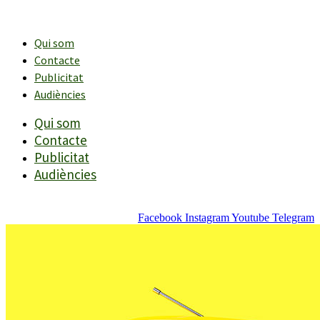
Vés
al
contingut
Qui som
Contacte
Publicitat
Audiències
Qui som
Contacte
Publicitat
Audiències
Facebook
Instagram
Youtube
Telegram