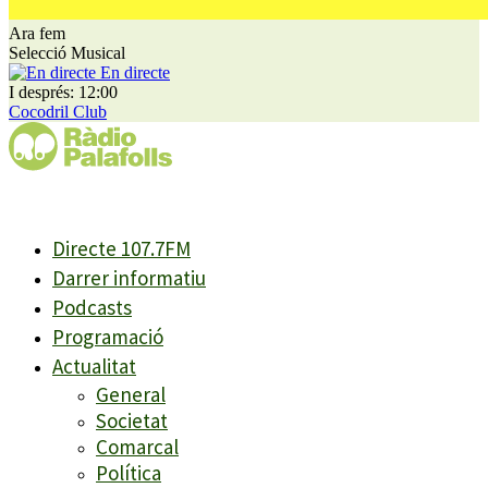
Ara fem
Selecció Musical
En directe
I després: 12:00
Cocodril Club
Directe 107.7FM
Darrer informatiu
Podcasts
Programació
Actualitat
General
Societat
Comarcal
Política