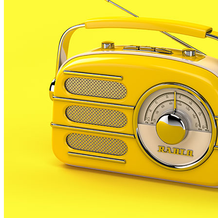
La candidata de CIU, Neus Serra, s’acompanyarà del
diputat nacionalista Oriol Pujol per reflexionar sobre
el comerç i el turisme amb els representants locals.
La xerrada, que es farà a les 8 del vespre al Centre
cultural, serà una taula rodona per parlar d’aquestes
activitats econòmiques a Malgrat de Mar. L’objectiu
d’aquesta trobada reflexionar i consensuar, línies
d’actuació futures en el camp econòmic.
Mitja hora més tard, la candidata d’ERC a la població,
Teresa Verdaguer, començarà una xerrada a la
biblioteca municipal.
La conferència de la republicana duu el nom de
Malgrat visió de futur,