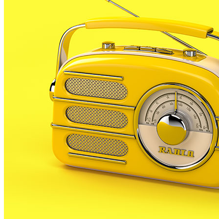
6 JUNY, 2007
El líder dels populars palafollencs creu que no és
coherent que els partits que han defensat postures
contraries a l’equip de govern, ara s’ofereixin per
pactar amb ells. Bermán ho exemplifica amb casos
com el de l’enllumenat de Mas Reixach. El popular es
pregunta si mantindran les seves postures dins el
govern municipal, contràries a les posicions dels
socialistes, o si estaran d’acord amb la polítiques de
càrrecs de confiança del consistori socialista.
Per tot plegat creu que aquests procés de pactes és
un circ, en el que qui perd és la democràcia. Bermán
també creu que potser el que busquen alguns partits
és un sou del consistori.