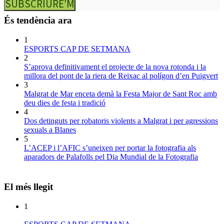
SUBSCRIURE’M
És tendència ara
1
ESPORTS CAP DE SETMANA
2
S’aprova definitivament el projecte de la nova rotonda i la
millora del pont de la riera de Reixac al polígon d’en Puigvert
3
Malgrat de Mar enceta demà la Festa Major de Sant Roc amb
deu dies de festa i tradició
4
Dos detinguts per robatoris violents a Malgrat i per agressions
sexuals a Blanes
5
L’ACEP i l’AFIC s’uneixen per portar la fotografia als
aparadors de Palafolls pel Dia Mundial de la Fotografia
El més llegit
1