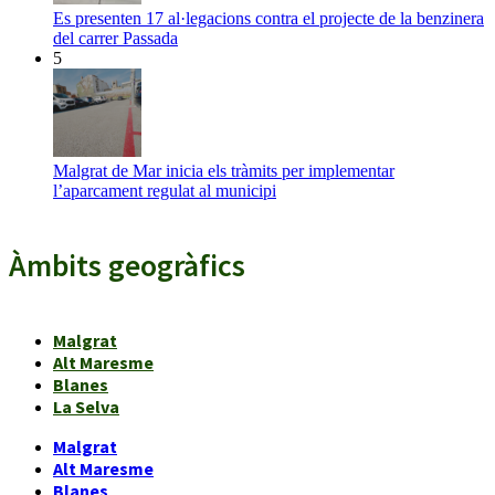
Es presenten 17 al·legacions contra el projecte de la benzinera
del carrer Passada
5
Malgrat de Mar inicia els tràmits per implementar
l’aparcament regulat al municipi
Àmbits geogràfics
Malgrat
Alt Maresme
Blanes
La Selva
Malgrat
Alt Maresme
Blanes