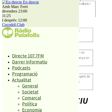
En directe
Amb Marc Ferri
divendres 23:00
11:25
I després: 12:00
Cocodril Club
Directe 107.7FM
Darrer informatiu
Podcasts
Programació
Actualitat
General
Societat
Comarcal
REGIDORS DE CIU
Política
Economia