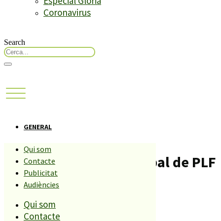
Especial Glòria
Coronavirus
Search
GENERAL
Qui som
El nou cartipàs municipal de PLF
Contacte
Publicitat
Audiències
Compartiu aquesta història
Qui som
Contacte