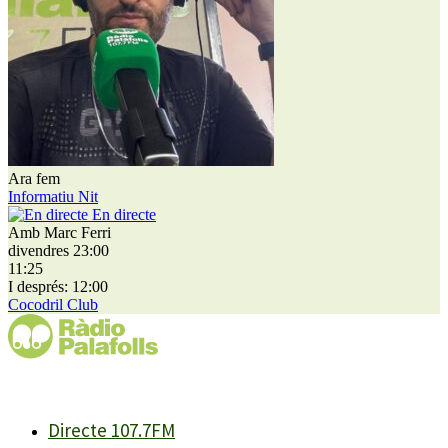
Ara fem
Informatiu Nit
En directe
Amb Marc Ferri
divendres 23:00
11:25
I després: 12:00
Cocodril Club
Directe 107.7FM