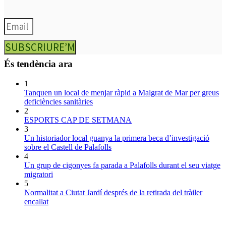
SUBSCRIURE’M
És tendència ara
1
Tanquen un local de menjar ràpid a Malgrat de Mar per greus
deficiències sanitàries
2
ESPORTS CAP DE SETMANA
3
Un historiador local guanya la primera beca d’investigació
sobre el Castell de Palafolls
4
Un grup de cigonyes fa parada a Palafolls durant el seu viatge
migratori
5
Normalitat a Ciutat Jardí després de la retirada del tràiler
encallat