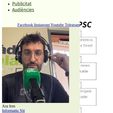
REDACCIÓ
Publicitat
22 JUNY, 2007
Audiències
REGIDORS DEL PSC
Facebook
Instagram
Youtube
Telegram
Ara fem
Informatiu Nit