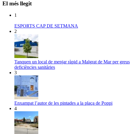
El més llegit
1
ESPORTS CAP DE SETMANA
2
Tanquen un local de menjar ràpid a Malgrat de Mar per greus
deficiències sanitàries
3
Enxampat l’autor de les pintades a la plaça de Poppi
4