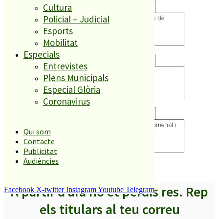
Cultura
Policial – Judicial
Esports
Mobilitat
Especials
Entrevistes
Plens Municipals
Especial Glòria
Coronavirus
Qui som
Contacte
Publicitat
Audiències
A partir d’ara no et perdis res. Rep
Facebook
X-twitter
Instagram
Youtube
Telegram
els titulars al teu correu