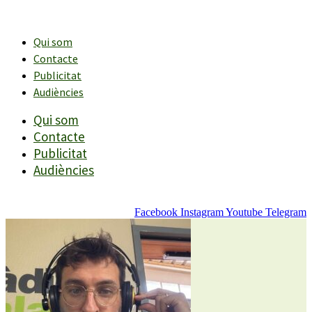
Vés
al
contingut
Qui som
Contacte
Publicitat
Audiències
Qui som
Contacte
Publicitat
Audiències
Facebook
Instagram
Youtube
Telegram