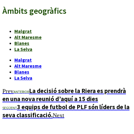
Àmbits geogràfics
Malgrat
Alt Maresme
Blanes
La Selva
Malgrat
Alt Maresme
Blanes
La Selva
La decisió sobre la Riera es prendrà
Prev
ANTERIOR
en una nova reunió d’aquí a 15 dies
3 equips de futbol de PLF són líders de la
SEGÜENT
seva classificació.
Next