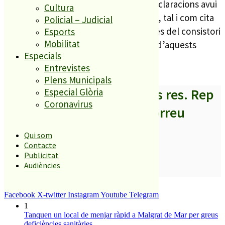
Efectivament, l’ACA ha declinat fer declaracions avui
Cultura
a Malgrat. Les afirmacions aparegudes, tal i com cita
Policial – Judicial
la notícia, provenen de fonts polítiques del consistori
Esports
Mobilitat
malgratenc, just després de la reunió d’aquests
Especials
migdia.
Entrevistes
Plens Municipals
A partir d’ara no et perdis res. Rep
Especial Glòria
Coronavirus
els titulars al teu correu
Qui som
Contacte
Publicitat
Audiències
SUBSCRIURE’M
És tendència ara
Facebook
X-twitter
Instagram
Youtube
Telegram
1
Tanquen un local de menjar ràpid a Malgrat de Mar per greus
deficiències sanitàries