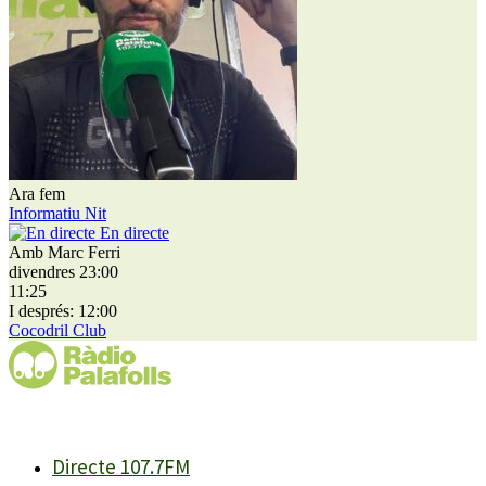
Ara fem
Informatiu Nit
En directe
Amb Marc Ferri
divendres 23:00
11:25
I després: 12:00
Cocodril Club
Directe 107.7FM