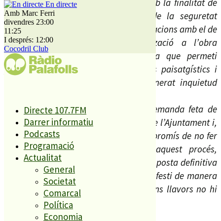
proposta desenvolupada per l’ACA amb la finalitat de
En directe
Amb Marc Ferri
compatibilitzar l’objectiu essencial de la seguretat
divendres 23:00
hidràulica per evitar els riscos d’inundacions amb el de
11:25
I després: 12:00
donar un tractament de naturalització a l’obra
Cocodril Club
mitjaçant tècniques de bioenginyeria que permeti
preservar fins on es pugui els valors paisatgístics i
sentimentals de l’indret que han generat inquietud
social.
L’ACA s’ha esforçat per atendre la demanda feta de
Directe 107.7FM
Darrer informatiu
forma legítima i democràtica pel Ple de l’Ajuntament i,
Podcasts
en la mateixa línia, respectarà el compromís de no fer
Programació
declaracions fins que finalitzi tot aquest procés,
Actualitat
moment en què s’enviarà d’ofici la proposta definitiva
General
a fi que el Ple de l’Ajuntament es manifesti de manera
Societat
oficial sobre l’esmentada proposta. Fins llavors no hi
Comarcal
haurà cap més comentari. «
Política
Economia