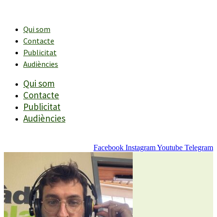
Vés
al
contingut
Qui som
Contacte
Publicitat
Audiències
Qui som
Contacte
Publicitat
Audiències
Facebook
Instagram
Youtube
Telegram