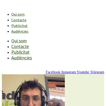
Vés
al
contingut
Qui som
Contacte
Publicitat
Audiències
Qui som
Contacte
Publicitat
Audiències
Facebook
Instagram
Youtube
Telegram