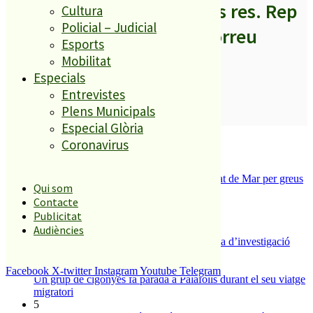
A partir d’ara no et perdis res. Rep
Cultura
Policial – Judicial
els titulars al teu correu
Esports
Mobilitat
Especials
Entrevistes
Plens Municipals
SUBSCRIURE’M
Especial Glòria
És tendència ara
Coronavirus
1
Tanquen un local de menjar ràpid a Malgrat de Mar per greus
Qui som
deficiències sanitàries
Contacte
2
Publicitat
ESPORTS CAP DE SETMANA
3
Audiències
Un historiador local guanya la primera beca d’investigació
sobre el Castell de Palafolls
4
Facebook
X-twitter
Instagram
Youtube
Telegram
Un grup de cigonyes fa parada a Palafolls durant el seu viatge
migratori
5