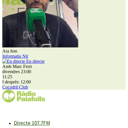
Ara fem
Informatiu Nit
En directe
Amb Marc Ferri
divendres 23:00
11:25
I després: 12:00
Cocodril Club
Directe 107.7FM