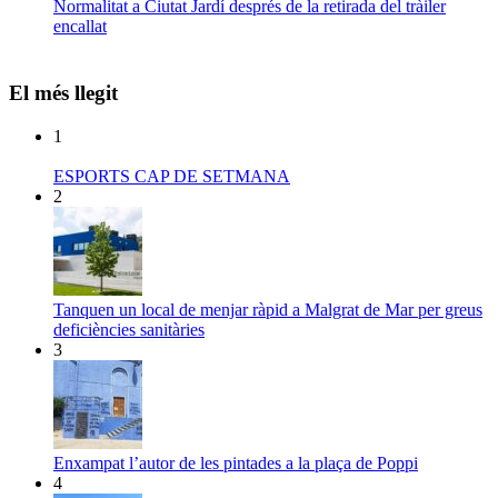
Normalitat a Ciutat Jardí després de la retirada del tràiler
encallat
El més llegit
1
ESPORTS CAP DE SETMANA
2
Tanquen un local de menjar ràpid a Malgrat de Mar per greus
deficiències sanitàries
3
Enxampat l’autor de les pintades a la plaça de Poppi
4