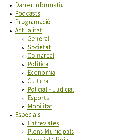
Darrer informatiu
Podcasts
Programació
Actualitat
General
Societat
Comarcal
Política
Economia
Cultura
Policial – Judicial
Esports
Mobilitat
Especials
Entrevistes
Plens Municipals
Especial Glòria