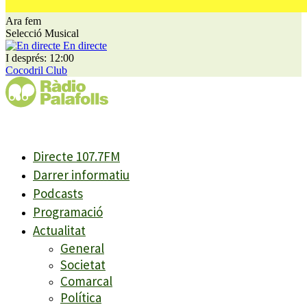
Ara fem
Selecció Musical
En directe
I després: 12:00
Cocodril Club
Directe 107.7FM
Darrer informatiu
Podcasts
Programació
Actualitat
General
Societat
Comarcal
Política