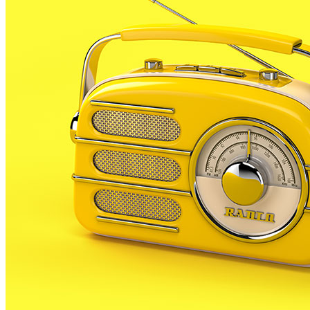
presència palafollenca, el futbol Sala i la categoria
Amateur de futbol, encara falta tancar les lligues
d’algunes categories inferiors.
El PLF cadet juga l’últim dels seus partits d’aquests
campionat a casa contra La Llàntia de Mataró. És la
primera vegada que es retroben els dos clubs
després de les desafortunades actuacions d’alguns
afeccionats mataronins que van rebentar la lluna de
l’autocar del juvenil A de PLF en la seva última visita.
Els palafollencs reben al La Llàntia en 9 posició a la
taula i 30 punts, 2 més que el seu rival del cap de
setmana que és 10è. El PLF està obligat a guanyar o
empatar per mantenir la 9a plaça.
També està obligat a guanyar el PLF A de la categoria
infantil que juga aquesta setmana al camp del