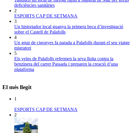
deficiències sanitàries
2
ESPORTS CAP DE SETMANA
3
Un historiador local guanya la primera beca d’investigació
sobre el Castell de Palafolls
4
Un grup de cigonyes fa parada a Palafolls durant el seu viatge
migratori
5
Els veïns de Palafolls refermen la seva lluita contra la
benzinera del carrer Passada i preparen la creació d’una
plataforma
El més llegit
1
ESPORTS CAP DE SETMANA
2