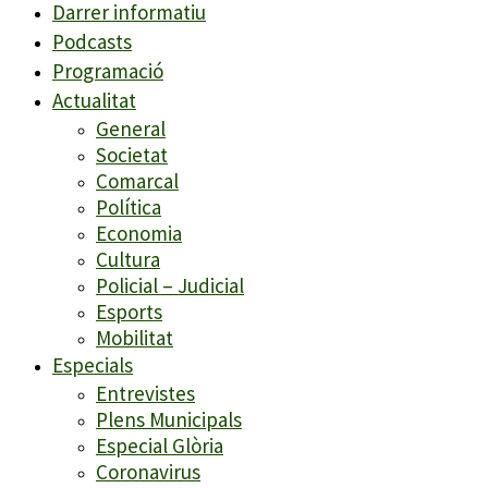
Darrer informatiu
Podcasts
Programació
Actualitat
General
Societat
Comarcal
Política
Economia
Cultura
Policial – Judicial
Esports
Mobilitat
Especials
Entrevistes
Plens Municipals
Especial Glòria
Coronavirus