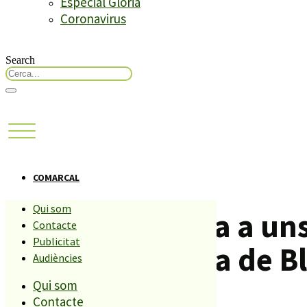
Especial Glòria
Coronavirus
Search
COMARCAL
Qui som
La policia busca a un
Contacte
Publicitat
entitat bancària de B
Audiències
Qui som
Contacte
Compartiu aquesta història