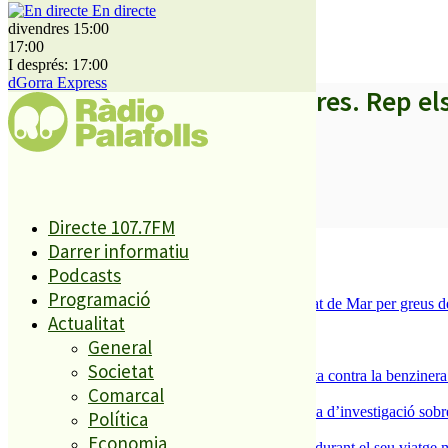
En directe
Diari de Girona
divendres 15:00
17:00
I després: 17:00
dGorra Express
A partir d’ara no et perdis res. Rep el
SUBSCRIURE’M
Directe 107.7FM
És tendència ara
Darrer informatiu
Podcasts
1
Programació
Tanquen un local de menjar ràpid a Malgrat de Mar per greus def
Actualitat
2
ESPORTS CAP DE SETMANA
General
3
Societat
Els veïns de Palafolls refermen la seva lluita contra la benziner
Comarcal
4
Un historiador local guanya la primera beca d’investigació sobre
Política
5
Economia
Un grup de cigonyes fa parada a Palafolls durant el seu viatge m