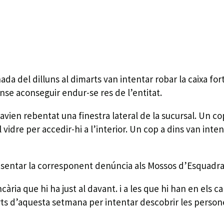
a del dilluns al dimarts van intentar robar la caixa for
nse aconseguir endur-se res de l’entitat.
vien rebentat una finestra lateral de la sucursal. Un cop
vidre per accedir-hi a l’interior. Un cop a dins van inten
esentar la corresponent denúncia als Mossos d’Esquadra 
ària que hi ha just al davant. i a les que hi han en els c
arts d’aquesta setmana per intentar descobrir les persone