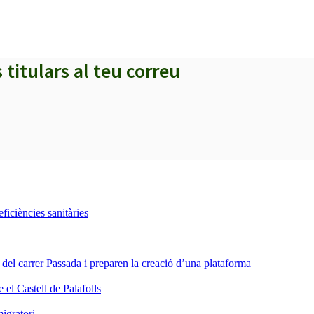
s titulars al teu correu
iciències sanitàries
a del carrer Passada i preparen la creació d’una plataforma
 el Castell de Palafolls
igratori