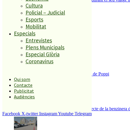
Cultura
Policial – Judicial
El més llegit
Esports
Mobilitat
1
Especials
ESPORTS CAP DE SETMANA
Entrevistes
2
Plens Municipals
Especial Glòria
Coronavirus
Enxampat l’autor de les pintades a la plaça de Poppi
Qui som
3
Contacte
Publicitat
Audiències
Es presenten 17 al·legacions contra el projecte de la benzinera 
Facebook
X-twitter
Instagram
Youtube
Telegram
4