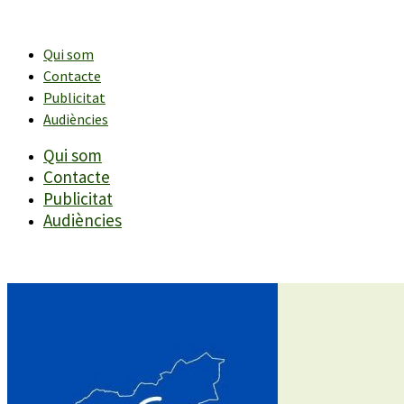
Vés
al
contingut
Qui som
Contacte
Publicitat
Audiències
Qui som
Contacte
Publicitat
Audiències