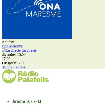
Ara fem
Ona Maresme
En directe
divendres 15:00
17:00
I després: 17:00
dGorra Express
Directe 107.7FM