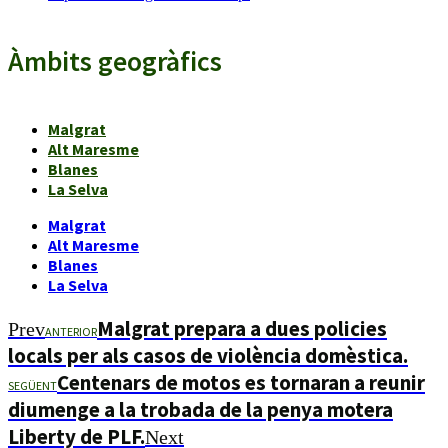
Àmbits geogràfics
Malgrat
Alt Maresme
Blanes
La Selva
Malgrat
Alt Maresme
Blanes
La Selva
Malgrat prepara a dues policies
Prev
ANTERIOR
locals per als casos de violència domèstica.
Centenars de motos es tornaran a reunir
SEGÜENT
diumenge a la trobada de la penya motera
Liberty de PLF.
Next