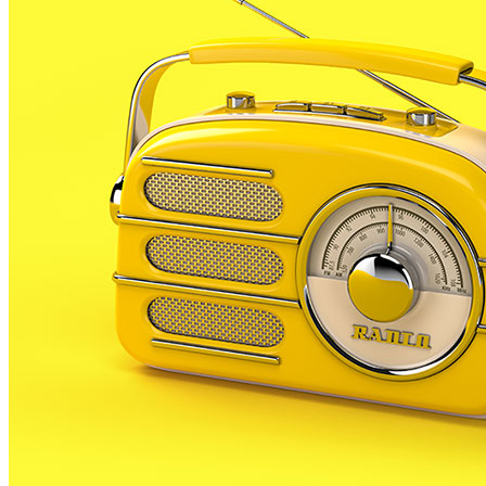
aniversari el passat mes d’abril, no serà fins demà
que es faran els actes de celebració.
En concret s’ha programat un concert múltiple a
partir de les 6 de la tarda. En aquests concert hi
actuaran el Combo de l’escola de música municipal
de PLF, la cantant catalana Lídia Pujol i l’Orquestra
de la bona sort, sota la direcció de Juan Manuel
Pagán.
Lídia Pujol, és ja una veterana dels escenaris catalans
des que es va donar a conèixer amb el duet que
formaven amb Sílvia Comes, a mitjans dels 90. En el
concert estarà acompanyada en algunes cançons per
l’Orquestra de la bona sort, una orquestra creada pel
mestre Pagán amb músics amb malaltia mental, que
participen en l’orquestra com a teràpia creativa.