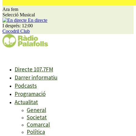
Ara fem
Selecció Musical
En directe
I després: 12:00
Cocodril Club
Directe 107.7FM
Darrer informatiu
Podcasts
Programació
Actualitat
General
Societat
Comarcal
Política