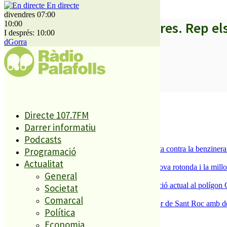
En directe
divendres 07:00
A partir d’ara no et perdis res. Rep el
10:00
I després: 10:00
dGorra
SUBSCRIURE’M
És tendència ara
Directe 107.7FM
1
Darrer informatiu
ESPORTS CAP DE SETMANA
Podcasts
2
Els veïns de Palafolls refermen la seva lluita contra la benziner
Programació
3
Actualitat
S’aprova definitivament el projecte de la nova rotonda i la millo
General
4
La Nau d’Entitats mantindrà la seva ubicació actual al polígon 
Societat
5
Comarcal
Malgrat de Mar enceta demà la Festa Major de Sant Roc amb deu 
Política
Economia