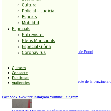
El més llegit
Cultura
Policial – Judicial
1
Esports
Mobilitat
ESPORTS CAP DE SETMANA
2
Especials
Entrevistes
Plens Municipals
Especial Glòria
Coronavirus
Enxampat l’autor de les pintades a la plaça de Poppi
3
Qui som
Contacte
Publicitat
Es presenten 17 al·legacions contra el projecte de la benzinera 
Audiències
4
Facebook
X-twitter
Instagram
Youtube
Telegram