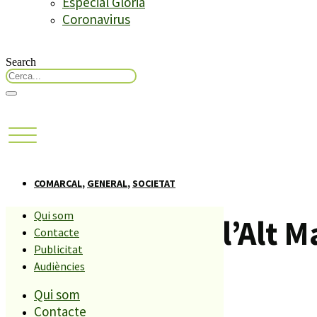
Especial Glòria
Coronavirus
Search
COMARCAL
,
GENERAL
,
SOCIETAT
Qui som
4 municipis de l’Alt 
Contacte
Publicitat
canvi climàtic
Audiències
Qui som
Contacte
Compartiu aquesta història