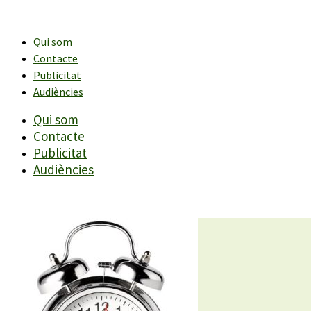
Vés
al
contingut
Qui som
Contacte
Publicitat
Audiències
Qui som
Contacte
Publicitat
Audiències