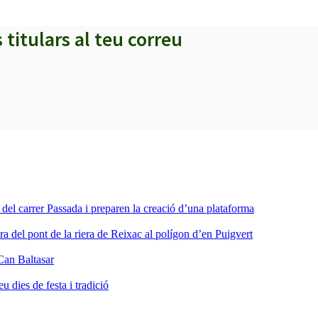
s titulars al teu correu
a del carrer Passada i preparen la creació d’una plataforma
ra del pont de la riera de Reixac al polígon d’en Puigvert
Can Baltasar
dies de festa i tradició