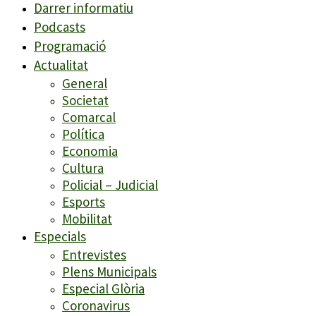
Darrer informatiu
Podcasts
Programació
Actualitat
General
Societat
Comarcal
Política
Economia
Cultura
Policial – Judicial
Esports
Mobilitat
Especials
Entrevistes
Plens Municipals
Especial Glòria
Coronavirus