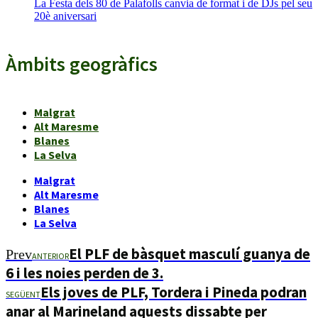
La Festa dels 80 de Palafolls canvia de format i de DJs pel seu
20è aniversari
Àmbits geogràfics
Malgrat
Alt Maresme
Blanes
La Selva
Malgrat
Alt Maresme
Blanes
La Selva
El PLF de bàsquet masculí guanya de
Prev
ANTERIOR
6 i les noies perden de 3.
Els joves de PLF, Tordera i Pineda podran
SEGÜENT
anar al Marineland aquests dissabte per