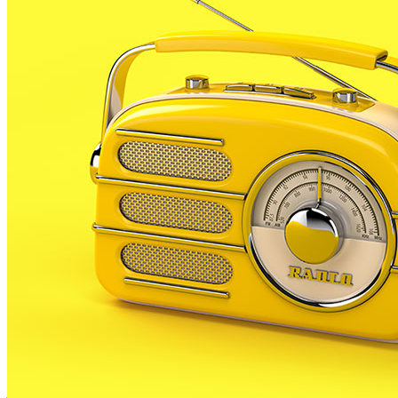
Aquests dissabte un veí de Lloret de 27 anys circulava
per l’Autopista AP7. Segons ha pogut saber aquesta
emissora el jove circulava a gran velocitat pel carril de
l’esquerra demanant a la resta de conductors que
s’apartessin, fins que va col.lisionar amb un vehicle
per darrera.
El conductor improdent no va resultar ferit, mentre
que el ocupants de l’altre vehicle, van ser traslladats
a l’hospital Dt. Trueta de Girona, on van ser donats
d’alta el mateix dissabte.
La prova d’alcoholèmia realitzada pels mossos va
donar una taxa d’alcohol d’1,2 mg/l d’aire expirat,
quasibè cinc cops més del permès. A més, arran de la
prova del drogotest, van poder comprovar que el
jove també havia pres cocaïna, i mentre