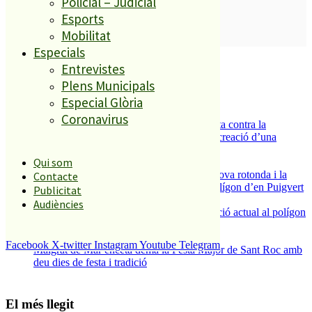
Policial – Judicial
Esports
SUBSCRIURE’M
Mobilitat
Especials
És tendència ara
Entrevistes
Plens Municipals
1
ESPORTS CAP DE SETMANA
Especial Glòria
2
Coronavirus
Els veïns de Palafolls refermen la seva lluita contra la
benzinera del carrer Passada i preparen la creació d’una
plataforma
Qui som
3
S’aprova definitivament el projecte de la nova rotonda i la
Contacte
millora del pont de la riera de Reixac al polígon d’en Puigvert
Publicitat
4
Audiències
La Nau d’Entitats mantindrà la seva ubicació actual al polígon
Can Baltasar
5
Facebook
X-twitter
Instagram
Youtube
Telegram
Malgrat de Mar enceta demà la Festa Major de Sant Roc amb
deu dies de festa i tradició
El més llegit