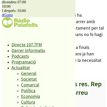
divendres 07:00
carrer.
10:00
I després: 10:00
Segons ERC en aquest carrer només hi ha
dGorra
aproximadament una quarta part del carrer amb
voreres i és per això que insten a l’Ajuntament per tal
que en breu efectuï aquestes obres abans no hi hagi
algun incident.
Directe 107.7FM
En la propera sessió plenària, prevista a finals
Darrer informatiu
d’aquests mes d’octubre, els republicans ja han
Podcasts
anunciat que faran la petició formal de la necessitat
Programació
de les obres.
Actualitat
General
Societat
A partir d’ara no et perdis res. Rep
Comarcal
Política
els titulars al teu correu
Economia
Cultura