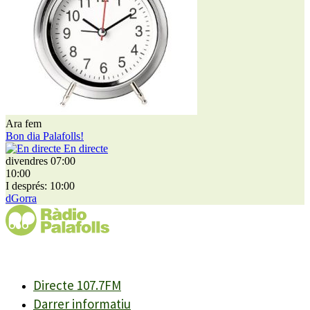
Ara fem
Bon dia Palafolls!
En directe
divendres 07:00
10:00
I després: 10:00
dGorra
Directe 107.7FM
Darrer informatiu