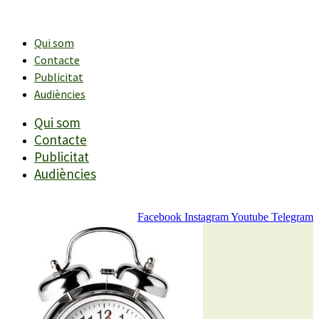
Vés
al
contingut
Qui som
Contacte
Publicitat
Audiències
Qui som
Contacte
Publicitat
Audiències
Facebook
Instagram
Youtube
Telegram