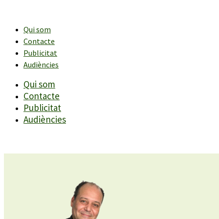
Vés
al
contingut
Qui som
Contacte
Publicitat
Audiències
Qui som
Contacte
Publicitat
Audiències