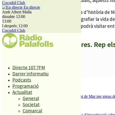
Tot i la digitalització dels arxius parroquials, aquests
Cocodril Club
En directe
Aquesta serà la primera de les matinals d’història de 
Amb Albert Malla
dissabte 12:00
del municipi; Antoni Poch, que va fotografiar la vida d
13:00
Malgrat entre els anys 1950 i 1970, i es podrà visitar e
I després: 12:00
Cocodril Club
A partir d’ara no et perdis res. Rep el
Directe 107.7FM
SUBSCRIURE’M
Darrer informatiu
Podcasts
És tendència ara
Programació
Actualitat
1
Tanquen un local de menjar ràpid a Malgrat de Mar per greus def
General
2
Societat
ESPORTS CAP DE SETMANA
Comarcal
3
Un historiador local guanya la primera beca d’investigació sobre