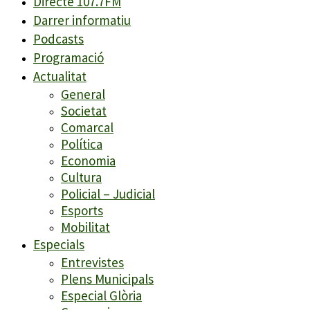
Directe 107.7FM
Darrer informatiu
Podcasts
Programació
Actualitat
General
Societat
Comarcal
Política
Economia
Cultura
Policial – Judicial
Esports
Mobilitat
Especials
Entrevistes
Plens Municipals
Especial Glòria