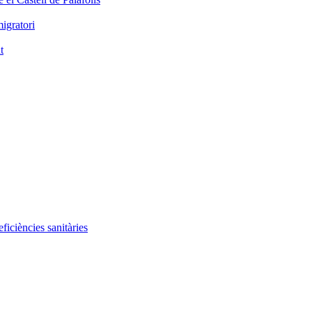
igratori
t
iciències sanitàries