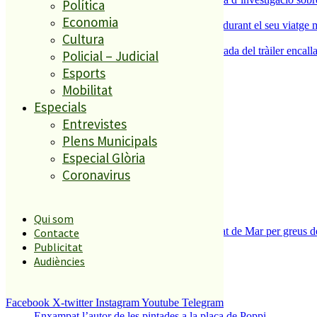
Política
4
Economia
Un grup de cigonyes fa parada a Palafolls durant el seu viatge m
Cultura
5
Normalitat a Ciutat Jardí després de la retirada del tràiler encalla
Policial – Judicial
Esports
Mobilitat
El més llegit
Especials
1
Entrevistes
Plens Municipals
ESPORTS CAP DE SETMANA
Especial Glòria
2
Coronavirus
Qui som
Tanquen un local de menjar ràpid a Malgrat de Mar per greus def
Contacte
3
Publicitat
Audiències
Facebook
X-twitter
Instagram
Youtube
Telegram
Enxampat l’autor de les pintades a la plaça de Poppi