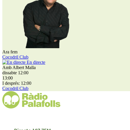
Ara fem
Cocodril Club
En directe
Amb Albert Malla
dissabte 12:00
13:00
I després: 12:00
Cocodril Club