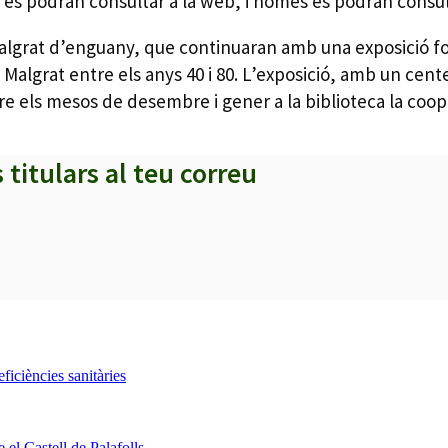
 no es podran consultar a la web, i només es podran consul
Malgrat d’enguany, que continuaran amb una exposició fo
e Malgrat entre els anys 40 i 80. L’exposició, amb un cen
ntre els mesos de desembre i gener a la biblioteca la coop
s titulars al teu correu
iciències sanitàries
 el Castell de Palafolls