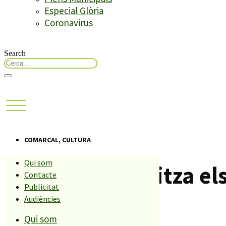
Especial Glòria
Coronavirus
Search
COMARCAL
,
CULTURA
Qui som
Malgrat digitalitza el
Contacte
Publicitat
consultar.
Audiències
Qui som