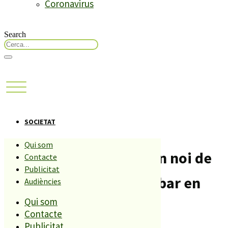
Coronavirus
Search
SOCIETAT
Qui som
Una noia de Malgrat i un noi de
Contacte
Publicitat
Lloret detinguts per robar en
Audiències
Qui som
supermercats d’Osca
Contacte
Publicitat