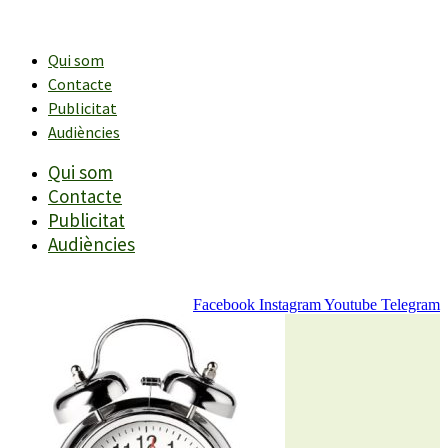
Vés
al
contingut
Qui som
Contacte
Publicitat
Audiències
Qui som
Contacte
Publicitat
Audiències
Facebook
Instagram
Youtube
Telegram