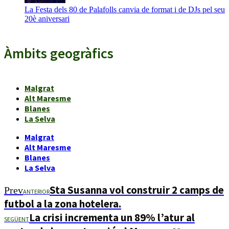
La Festa dels 80 de Palafolls canvia de format i de DJs pel seu
20è aniversari
Àmbits geogràfics
Malgrat
Alt Maresme
Blanes
La Selva
Malgrat
Alt Maresme
Blanes
La Selva
Sta Susanna vol construir 2 camps de
Prev
ANTERIOR
futbol a la zona hotelera.
La crisi incrementa un 89% l’atur al
SEGÜENT