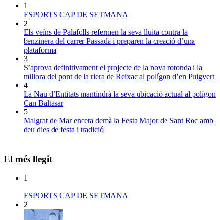
1
ESPORTS CAP DE SETMANA
2
Els veïns de Palafolls refermen la seva lluita contra la
benzinera del carrer Passada i preparen la creació d’una
plataforma
3
S’aprova definitivament el projecte de la nova rotonda i la
millora del pont de la riera de Reixac al polígon d’en Puigvert
4
La Nau d’Entitats mantindrà la seva ubicació actual al polígon
Can Baltasar
5
Malgrat de Mar enceta demà la Festa Major de Sant Roc amb
deu dies de festa i tradició
El més llegit
1
ESPORTS CAP DE SETMANA
2