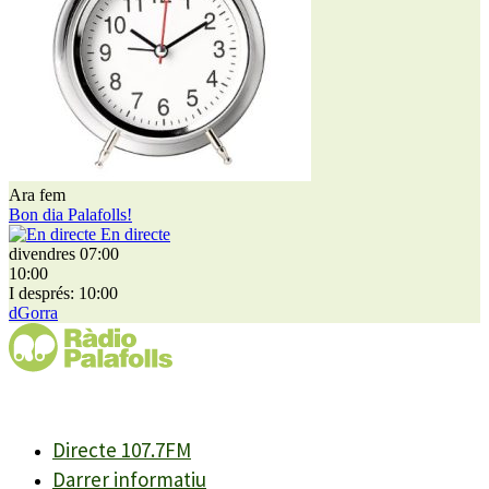
Ara fem
Bon dia Palafolls!
En directe
divendres 07:00
10:00
I després: 10:00
dGorra
Directe 107.7FM
Darrer informatiu