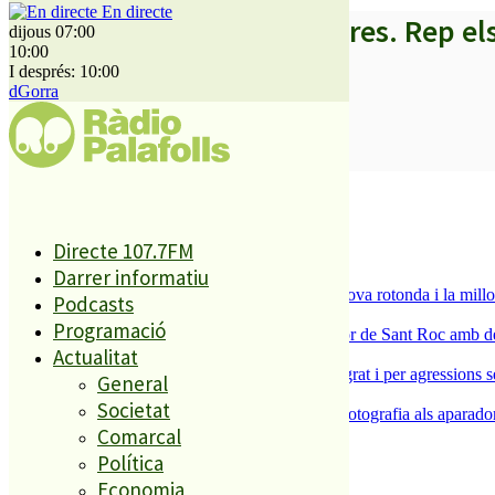
En directe
A partir d’ara no et perdis res. Rep el
dijous 07:00
10:00
I després: 10:00
dGorra
SUBSCRIURE’M
És tendència ara
1
Directe 107.7FM
ESPORTS CAP DE SETMANA
Darrer informatiu
2
S’aprova definitivament el projecte de la nova rotonda i la millo
Podcasts
3
Programació
Malgrat de Mar enceta demà la Festa Major de Sant Roc amb deu 
Actualitat
4
Dos detinguts per robatoris violents a Malgrat i per agressions 
General
5
Societat
L’ACEP i l’AFIC s’uneixen per portar la fotografia als aparador
Comarcal
Política
El més llegit
Economia