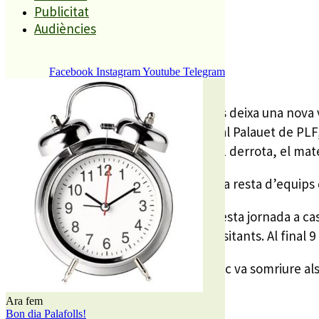
Publicitat
Audiències
REDACCIÓ
28 OCTUBRE, 2008
Facebook
Instagram
Youtube
Telegram
La jornada esportiva en el bàsquet ens deixa una nova 
Les noies es van imposar de 12 punts al Palauet de PLF, 
taula de classificació amb 4 victòries i 1 derrota, el ma
Si les noies són la cara de la moneda, la resta d’equips
El senio masculí va tornar a caure aquesta jornada a casa
van decantar la balança a favor dels visitants. Al final 9
A les categories inferiors la sort tampoc va somriure als
devant el TORDERA per un 65 a 72.
Ara fem
Bon dia Palafolls!