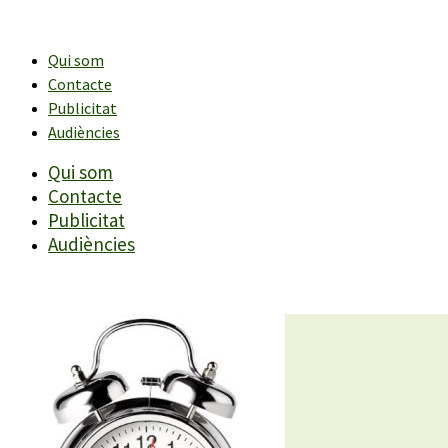
Vés
al
contingut
Qui som
Contacte
Publicitat
Audiències
Qui som
Contacte
Publicitat
Audiències