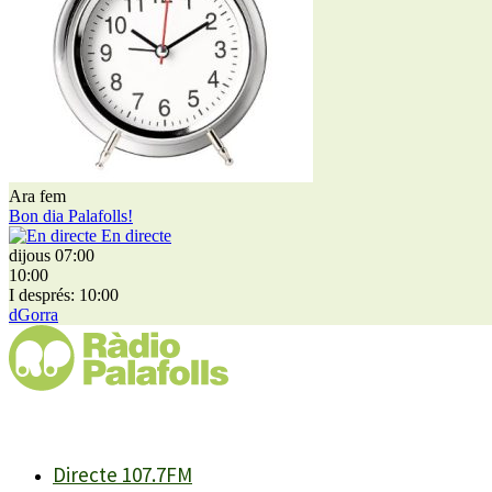
Ara fem
Bon dia Palafolls!
En directe
dijous 07:00
10:00
I després: 10:00
dGorra
Directe 107.7FM