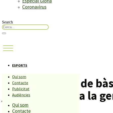
Especial Glòria
Coronavirus
Search
ESPORTS
Qui som
L’equip femení de bà
Contacte
Publicitat
ja són segones a la ge
Audiències
Qui som
Contacte
Compartiu aquesta història