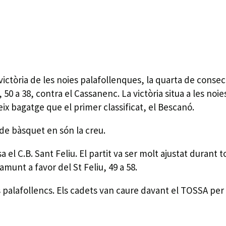
victòria de les noies palafollenques, la quarta de cons
50 a 38, contra el Cassanenc. La victòria situa a les noi
teix bagatge que el primer classificat, el Bescanó.
 de bàsquet en són la creu.
 el C.B. Sant Feliu. El partit va ser molt ajustat durant 
 amunt a favor del St Feliu, 49 a 58.
 palafollencs. Els cadets van caure davant el TOSSA per 37