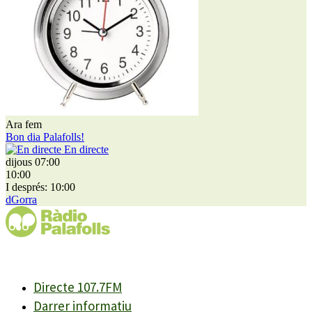
Ara fem
Bon dia Palafolls!
En directe
dijous 07:00
10:00
I després: 10:00
dGorra
Directe 107.7FM
Darrer informatiu