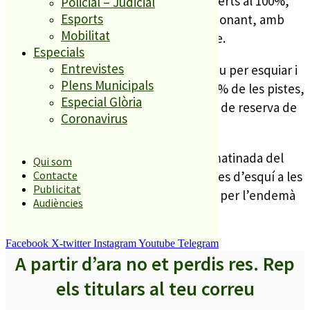
com ara els tres dominis d’Ax estan oberts al 100%,
Policial – Judicial
Esports
amb les 29 pistes que té l’estació funcionant, amb
Mobilitat
gruixos de neu d’entre 70 cm i el metre.
Especials
Entrevistes
Ara fa dos anys, no hi va haver prou neu per esquiar i
Plens Municipals
l’any passat sols estaven obertes el 75% de les pistes,
Especial Glòria
cosa que també va relentitzar el ritme de reserva de
Coronavirus
places a la sortida a Ax.
Els dos autocars sortiran a les 5 de la matinada del
Qui som
dissabte 24 per poder arribar a les pistes d’esquí a les
Contacte
Publicitat
9 del matí. La tornada a PLF es preveu per l’endemà
Audiències
diumenge a les 10 del vespre.
Facebook
X-twitter
Instagram
Youtube
Telegram
A partir d’ara no et perdis res. Rep
els titulars al teu correu