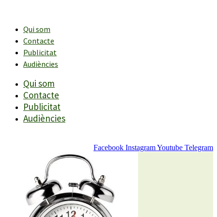
Vés
al
contingut
Qui som
Contacte
Publicitat
Audiències
Qui som
Contacte
Publicitat
Audiències
Facebook
Instagram
Youtube
Telegram