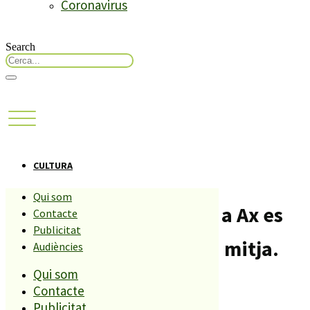
Coronavirus
Search
CULTURA
Qui som
Les 120 places per anar a Ax es
Contacte
Publicitat
cobreixen en sols hora i mitja.
Audiències
Qui som
Compartiu aquesta història
Contacte
Publicitat