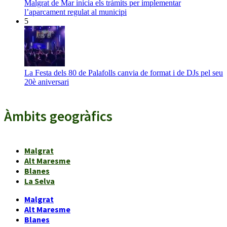
Malgrat de Mar inicia els tràmits per implementar
l’aparcament regulat al municipi
5
La Festa dels 80 de Palafolls canvia de format i de DJs pel seu
20è aniversari
Àmbits geogràfics
Malgrat
Alt Maresme
Blanes
La Selva
Malgrat
Alt Maresme
Blanes