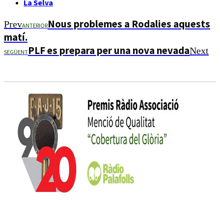
La Selva
Nous problemes a Rodalies aquests
Prev
ANTERIOR
matí.
PLF es prepara per una nova nevada
Next
SEGÜENT