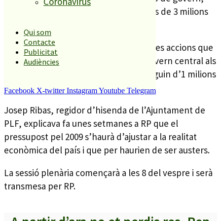
Coronavirus
que es tractarà avui al plenari, poc més de 3 milions
d’€.
Qui som
Contacte
Fora d’aquests pressupostos queden les accions que
Publicitat
es preveuen fer amb les ajudes del govern central als
Audiències
consistoris que a PLF es preveu que siguin d’1 milions
400 mil €.
Facebook
X-twitter
Instagram
Youtube
Telegram
Josep Ribas, regidor d’hisenda de l’Ajuntament de
PLF, explicava fa unes setmanes a RP que el
pressupost pel 2009 s’haurà d’ajustar a la realitat
econòmica del país i que per haurien de ser austers.
La sessió plenària començarà a les 8 del vespre i serà
transmesa per RP.