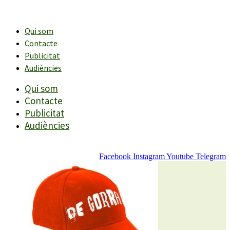
Vés
al
contingut
Qui som
Contacte
Publicitat
Audiències
Qui som
Contacte
Publicitat
Audiències
Facebook
Instagram
Youtube
Telegram