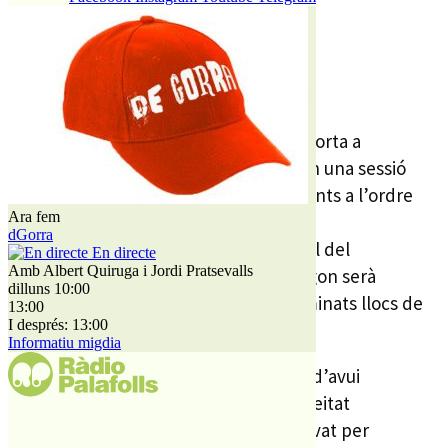
REDACCIÓ
13 GENER, 2009
Aquests vespre l’Ajuntament de PLF porta a
aprovació els pressupostos pel 2009 en una sessió
plenària extraordinària amb 2 únics punts a l’ordre
Ara fem
del dia.
dGorra
El primer serà aquesta aprovació inicial del
En directe
Amb Albert Quiruga i Jordi Pratsevalls
pressupost per aquests exercici. El segon serà
dilluns 10:00
l’adequació de retribucions de determinats llocs de
13:00
I després: 13:00
treball del consistori.
Informatiu migdia
La proposta que durà el govern al ple d’avui
contempla una reducció de quasi la meitat
comparant-lo amb el pressupost aprovat per