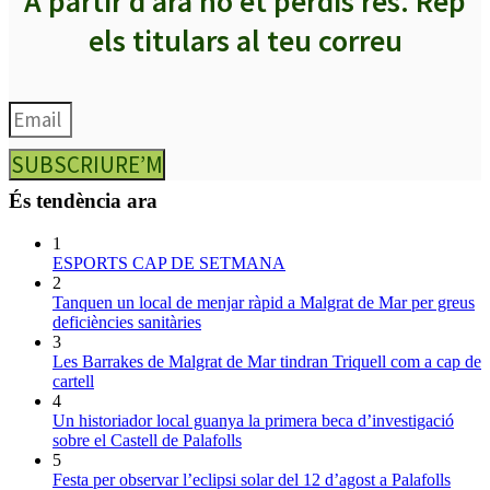
A partir d’ara no et perdis res. Rep
els titulars al teu correu
SUBSCRIURE’M
És tendència ara
1
ESPORTS CAP DE SETMANA
2
Tanquen un local de menjar ràpid a Malgrat de Mar per greus
deficiències sanitàries
3
Les Barrakes de Malgrat de Mar tindran Triquell com a cap de
cartell
4
Un historiador local guanya la primera beca d’investigació
sobre el Castell de Palafolls
5
Festa per observar l’eclipsi solar del 12 d’agost a Palafolls