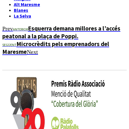
Alt Maresme
Blanes
La Selva
Esquerra demana millores a l’accés
Prev
ANTERIOR
peatonal a la plaça de Poppi.
Microcrèdits pels emprenadors del
SEGÜENT
Maresme
Next