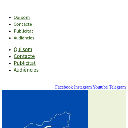
Vés
al
contingut
Qui som
Contacte
Publicitat
Audiències
Qui som
Contacte
Publicitat
Audiències
Facebook
Instagram
Youtube
Telegram