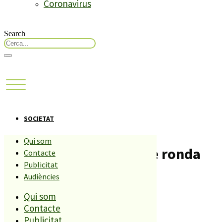
Coronavirus
Search
SOCIETAT
Qui som
Cimenten tot el camí de ronda
Contacte
Publicitat
del barri de St. Lluís.
Audiències
Qui som
Compartiu aquesta història
Contacte
Publicitat