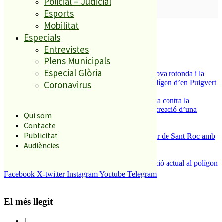
Policial – Judicial
SUBSCRIURE’M
Esports
Mobilitat
És tendència ara
Especials
1
Entrevistes
ESPORTS CAP DE SETMANA
Plens Municipals
2
Especial Glòria
S’aprova definitivament el projecte de la nova rotonda i la
millora del pont de la riera de Reixac al polígon d’en Puigvert
Coronavirus
3
Els veïns de Palafolls refermen la seva lluita contra la
benzinera del carrer Passada i preparen la creació d’una
Qui som
plataforma
Contacte
4
Publicitat
Malgrat de Mar enceta demà la Festa Major de Sant Roc amb
Audiències
deu dies de festa i tradició
5
La Nau d’Entitats mantindrà la seva ubicació actual al polígon
Can Baltasar
Facebook
X-twitter
Instagram
Youtube
Telegram
El més llegit
1