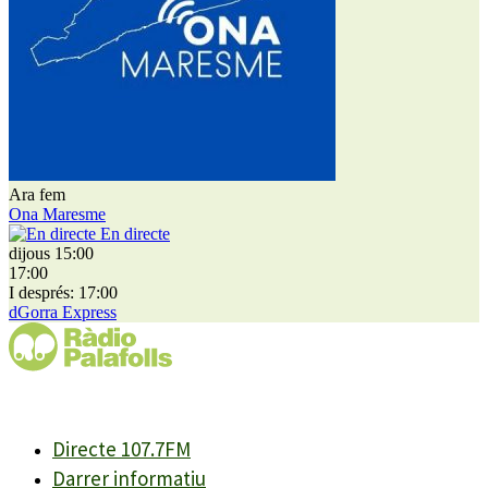
Ara fem
Ona Maresme
En directe
dijous 15:00
17:00
I després: 17:00
dGorra Express
Directe 107.7FM
Darrer informatiu