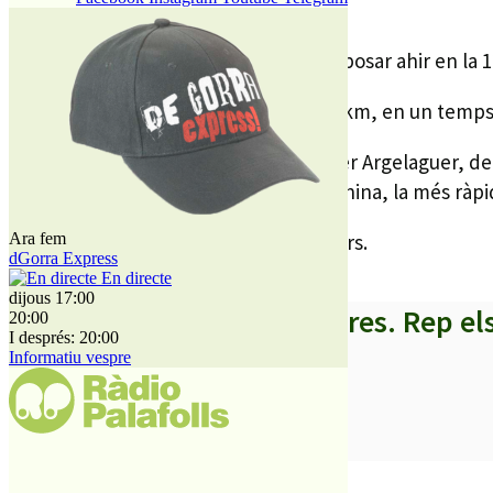
El ciclista de l’equip Freebike es va imposar ahir en la
Collados va completar el circuit de 24 km, en un temps
La plata de la carrera va ser per a Roger Argelaguer, d
30, que va ser tercer. En la cursa femenina, la més ràp
La carrera la van finalitzar 240 corredors.
Ara fem
dGorra Express
En directe
dijous 17:00
A partir d’ara no et perdis res. Rep el
20:00
I després: 20:00
Informatiu vespre
SUBSCRIURE’M
És tendència ara