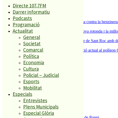
Directe 107.7FM
1
Darrer informatiu
ESPORTS CAP DE SETMANA
2
Podcasts
Els veïns de Palafolls refermen la seva lluita contra la benziner
Programació
3
Actualitat
S’aprova definitivament el projecte de la nova rotonda i la millo
4
General
Malgrat de Mar enceta demà la Festa Major de Sant Roc amb deu 
Societat
5
Comarcal
La Nau d’Entitats mantindrà la seva ubicació actual al polígon 
Política
Economia
El més llegit
Cultura
Policial – Judicial
1
Esports
ESPORTS CAP DE SETMANA
Mobilitat
2
Especials
Entrevistes
Plens Municipals
Especial Glòria
Enxampat l’autor de les pintades a la plaça de Poppi