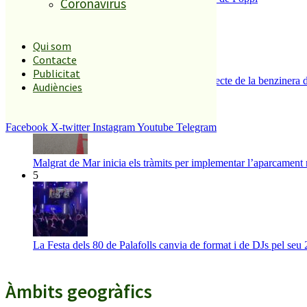
Coronavirus
3
Qui som
Contacte
Publicitat
Es presenten 17 al·legacions contra el projecte de la benzinera 
Audiències
4
Facebook
X-twitter
Instagram
Youtube
Telegram
Malgrat de Mar inicia els tràmits per implementar l’aparcament 
5
La Festa dels 80 de Palafolls canvia de format i de DJs pel seu 
Àmbits geogràfics