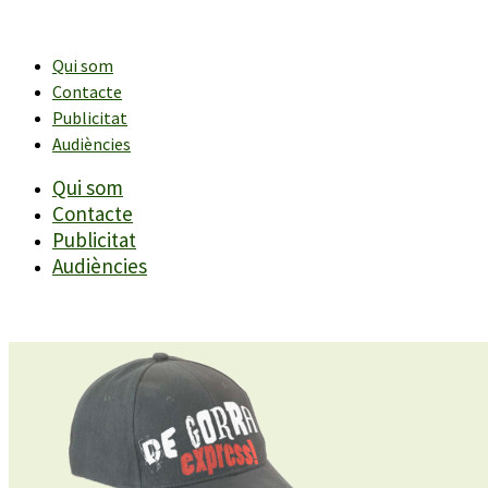
Vés
al
contingut
Qui som
Contacte
Publicitat
Audiències
Qui som
Contacte
Publicitat
Audiències