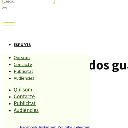
ESPORTS
Qui som
Christian Collados gu
Contacte
Publicitat
Genís.
Audiències
Qui som
Contacte
Compartiu aquesta història
Publicitat
Audiències
REDACCIÓ
19 GENER, 2009
Facebook
Instagram
Youtube
Telegram