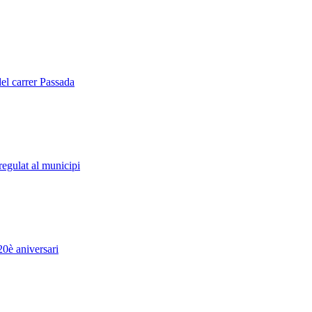
del carrer Passada
regulat al municipi
20è aniversari