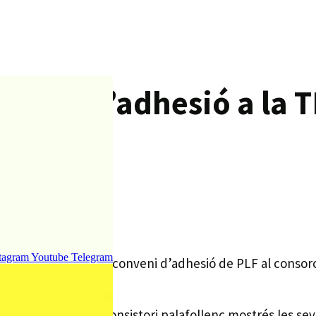
onveni d’adhesió a la
tagram
Youtube
Telegram
a tarda es signarà el conveni d’adhesió de PLF al consor
 primers mesos el consistori palafollenc mostrés les sev