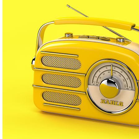
operació en un principi. Un cost que s’ha vist rebaixat 
Es calcula que PLF haurà d’aportar entre 14 i 15 mil € a
Un cop signat PLF passarà a tenir un nou mitjà públic d
La signatura del conveni, que es celebrarà a Calella, es
Pineda, Sta. Susanna i St Cebrià.
A més, avui també es parlarà del pressupost del consorc
Amb l’adhesió d’aquests municipis i la propera entrada
comptarà amb les principals poblacions de l’Alt Mares
A partir d’ara no et perdis res. Rep el