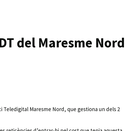
 TDT del Maresme Nord
ci Teledigital Maresme Nord, que gestiona un dels 2
es reticències d’entrar-hi pel cost que tenia aquesta