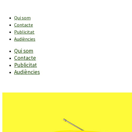
Vés
al
contingut
Qui som
Contacte
Publicitat
Audiències
Qui som
Contacte
Publicitat
Audiències