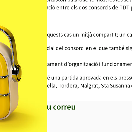
gràcies a la col·laboració entre els dos consorcis de TDT
quests any.
e comunicació, en aquests cas un mitjà compartit; un can
 farà en un ple especial del consorci en el que també sig
i pel 2009 i del reglament d’organització i funcionament
 de Malgrat, que ja té una partida aprovada en els press
me, com Pineda, Calella, Tordera, Malgrat, Sta Susanna 
s titulars al teu correu