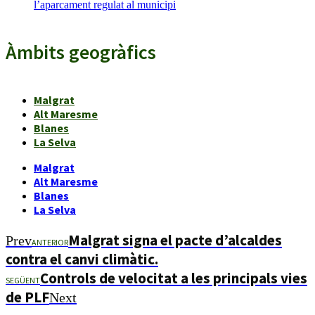
l’aparcament regulat al municipi
Àmbits geogràfics
Malgrat
Alt Maresme
Blanes
La Selva
Malgrat
Alt Maresme
Blanes
La Selva
Malgrat signa el pacte d’alcaldes
Prev
ANTERIOR
contra el canvi climàtic.
Controls de velocitat a les principals vies
SEGÜENT
de PLF
Next