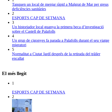
Tanquen un local de menjar ràpid a Malgrat de Mar per greus
deficiències sanitàries
2
ESPORTS CAP DE SETMANA
3
Un historiador local guanya la primera beca d’investigació
sobre el Castell de Palafolls
4
Un grup de cigonyes fa parada a Palafolls durant el seu viatge
migratori
5
Normalitat a Ciutat Jardí després de la retirada del tràiler
encallat
El més llegit
1
ESPORTS CAP DE SETMANA
2