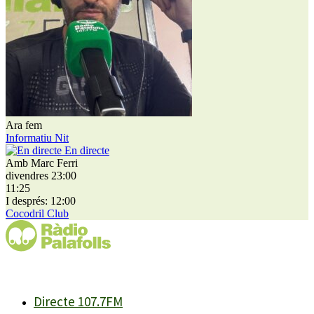
Ara fem
Informatiu Nit
En directe
Amb Marc Ferri
divendres 23:00
11:25
I després: 12:00
Cocodril Club
Directe 107.7FM