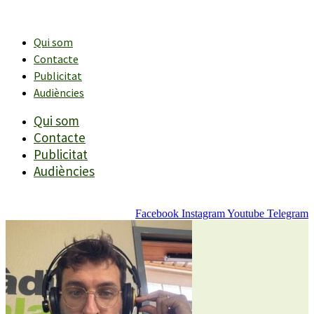
Vés
al
contingut
Qui som
Contacte
Publicitat
Audiències
Qui som
Contacte
Publicitat
Audiències
Facebook
Instagram
Youtube
Telegram