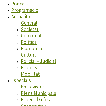
Podcasts
Programació
Actualitat
General
Societat
Comarcal
Política
Economia
Cultura
Policial – Judicial
Esports
Mobilitat
Especials
Entrevistes
Plens Municipals
Especial Glòria
Coronavirus