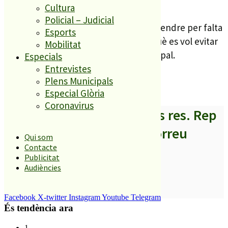
participants.
Cultura
Policial – Judicial
Algunes activitats s’han hagut de suspendre per falta
Esports
de quòrum, i és precisament això el què es vol evitar
Mobilitat
amb aquesta col·laboració intermunicipal.
Especials
Entrevistes
Plens Municipals
Especial Glòria
Coronavirus
A partir d’ara no et perdis res. Rep
els titulars al teu correu
Qui som
Contacte
Publicitat
Audiències
SUBSCRIURE’M
Facebook
X-twitter
Instagram
Youtube
Telegram
És tendència ara
1