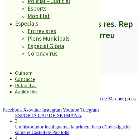
Policial – Judicial
de finançament.
Esports
Mobilitat
A partir d’ara no et perdis res. Rep
Especials
Entrevistes
els titulars al teu correu
Plens Municipals
Especial Glòria
Coronavirus
SUBSCRIURE’M
Qui som
Contacte
És tendència ara
Publicitat
Audiències
1
Tanquen un local de menjar ràpid a Malgrat de Mar per greus
deficiències sanitàries
2
Facebook
X-twitter
Instagram
Youtube
Telegram
ESPORTS CAP DE SETMANA
3
Un historiador local guanya la primera beca d’investigació
sobre el Castell de Palafolls
4