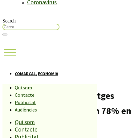
Coronavirus
Search
COMARCAL
,
ECONOMIA
Qui som
La construcció d’habitatges
Contacte
Publicitat
nous al Maresme cau un 78% en
Audiències
Qui som
un any.
Contacte
Publicitat