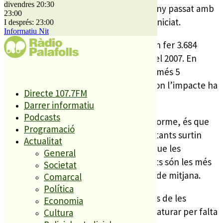
divendres 20:30
començar a notar el 2007 i sobretot l’any passat amb
23:00
una baixada important de l’habitatge iniciat.
I després: 23:00
Informatiu Nit
En termes absoluts, l’any passat es van fer 3.684
habitatges menys que els començats el 2007. En
municipis com Premià de Mar, amb només 5
habitatges nous o Pineda, amb 20, és on l’impacte ha
Directe 107.7FM
estat més gran.
Darrer informatiu
Podcasts
La tendència, segons es recull en l’informe, és que
Programació
els municipis de menys de 10.000 habitants surtin
Actualitat
més bé de la crisi del sector, mentre que les
General
poblacions de més de 100.000 habitants són les més
Societat
perjudicades amb davallades del 73% de mitjana.
Comarcal
Política
L’informe també assenyala que moltes de les
Economia
construccions iniciades s’han hagut d’aturar per falta
Cultura