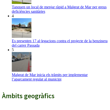
Tanquen un local de menjar ràpid a Malgrat de Mar per greus
deficiències sanitàries
4
Es presenten 17 al·legacions contra el projecte de la benzinera
del carrer Passada
5
Malgrat de Mar inicia els tràmits per implementar
l’aparcament regulat al municipi
Àmbits geogràfics