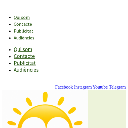
Vés
al
contingut
Qui som
Contacte
Publicitat
Audiències
Qui som
Contacte
Publicitat
Audiències
Facebook
Instagram
Youtube
Telegram