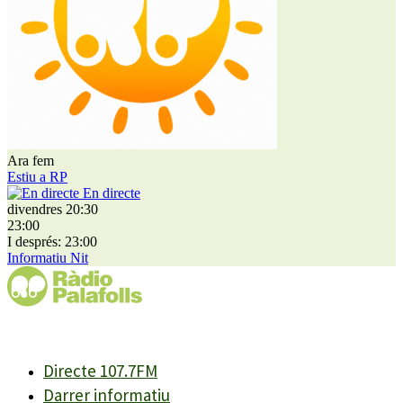
Ara fem
Estiu a RP
En directe
divendres 20:30
23:00
I després: 23:00
Informatiu Nit
Directe 107.7FM
Darrer informatiu