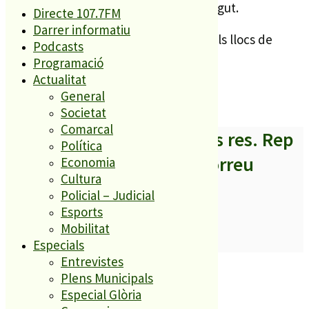
sigui del partit que sigui hi serà benvingut.
Directe 107.7FM
Darrer informatiu
Encara es poden comprar els tiquets als llocs de
Podcasts
venda habitual fins demà dissabte.
Programació
Actualitat
General
Societat
Comarcal
A partir d’ara no et perdis res. Rep
Política
els titulars al teu correu
Economia
Cultura
Policial – Judicial
Esports
Mobilitat
SUBSCRIURE’M
Especials
Entrevistes
És tendència ara
Plens Municipals
1
Especial Glòria
ESPORTS CAP DE SETMANA