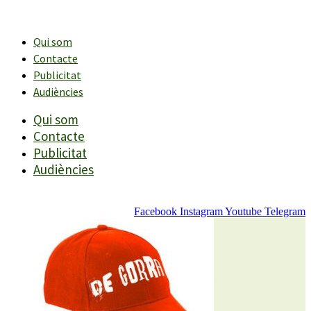
Vés
al
contingut
Qui som
Contacte
Publicitat
Audiències
Qui som
Contacte
Publicitat
Audiències
Facebook
Instagram
Youtube
Telegram