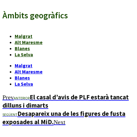
Àmbits geogràfics
Malgrat
Alt Maresme
Blanes
La Selva
Malgrat
Alt Maresme
Blanes
La Selva
El casal d’avis de PLF estarà tancat
Prev
ANTERIOR
dilluns i dimarts
Desapareix una de les figures de fusta
SEGÜENT
exposades al MiD.
Next