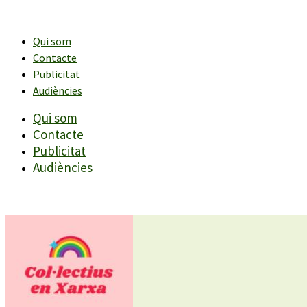
Vés
al
contingut
Qui som
Contacte
Publicitat
Audiències
Qui som
Contacte
Publicitat
Audiències