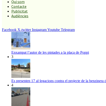
Qui som
El més llegit
Contacte
Publicitat
Audiències
1
ESPORTS CAP DE SETMANA
2
Facebook
X-twitter
Instagram
Youtube
Telegram
Enxampat l’autor de les pintades a la plaça de Poppi
3
Es presenten 17 al·legacions contra el projecte de la benzinera 
4