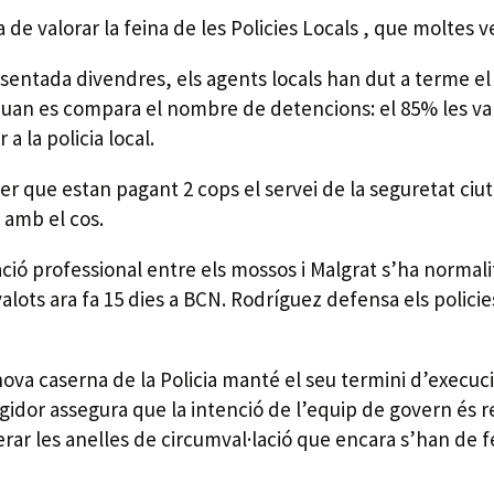
de valorar la feina de les Policies Locals , que moltes v
esentada divendres, els agents locals han dut a terme e
an es compara el nombre de detencions: el 85% les van fer
a la policia local.
er que estan pagant 2 cops el servei de la seguretat ciu
 amb el cos.
ació professional entre els mossos i Malgrat s’ha normalit
avalots ara fa 15 dies a BCN. Rodríguez defensa els polici
nova caserna de la Policia manté el seu termini d’execuci
gidor assegura que la intenció de l’equip de govern és red
perar les anelles de circumval·lació que encara s’han de f