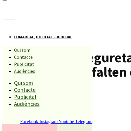
COMARCAL
,
POLICIAL - JUDICIAL
Qui som
El regidor de seguret
Contacte
Publicitat
d’esquadra els falten 
Audiències
Qui som
Contacte
Compartiu aquesta història
Publicitat
Audiències
REDACCIÓ
2 ABRIL, 2009
Facebook
Instagram
Youtube
Telegram