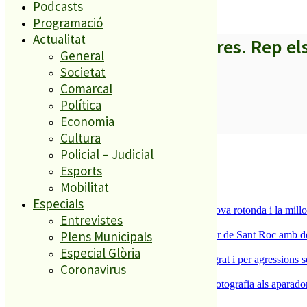
Podcasts
Programació
Actualitat
A partir d’ara no et perdis res. Rep el
General
Societat
Comarcal
Política
Economia
SUBSCRIURE’M
Cultura
És tendència ara
Policial – Judicial
Esports
1
Mobilitat
ESPORTS CAP DE SETMANA
2
Especials
S’aprova definitivament el projecte de la nova rotonda i la millo
Entrevistes
3
Plens Municipals
Malgrat de Mar enceta demà la Festa Major de Sant Roc amb deu 
4
Especial Glòria
Dos detinguts per robatoris violents a Malgrat i per agressions 
Coronavirus
5
L’ACEP i l’AFIC s’uneixen per portar la fotografia als aparador