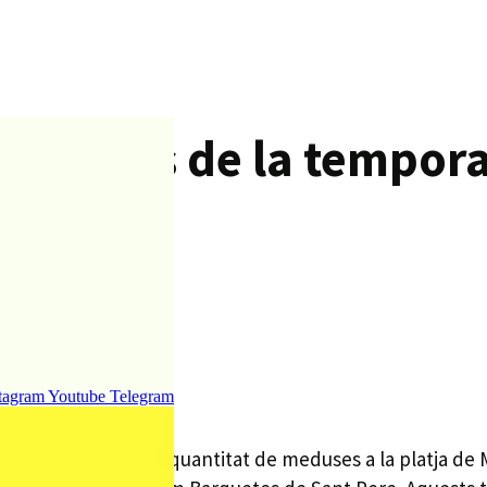
meduses de la temporad
.
tagram
Youtube
Telegram
aparegut una gran quantitat de meduses a la platja de M