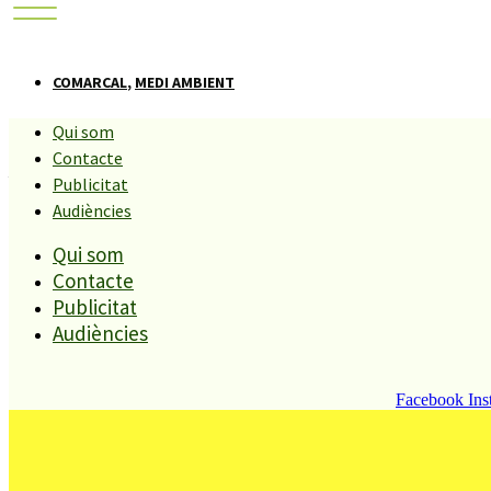
COMARCAL
,
MEDI AMBIENT
Qui som
Arriben les primeres 
Contacte
Publicitat
que no són perilloses
Audiències
Qui som
Contacte
Compartiu aquesta història
Publicitat
Audiències
REDACCIÓ
29 MAIG, 2009
Facebook
Ins
L’Ajuntament ha confirmat que en els darrers dies han 