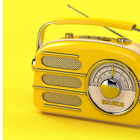
consistori que la medusa detectada a Malgrat és de l’
forma de disc blau rodó o oval amb una petita vela. Quan
de tentacles.
Aquesta espècie de medusa no és perillosa i és bastant
però periòdicament s’aproximen transportades pels cor
natural que, principalment, té lloc durant la primavera 
A partir d’ara no et perdis res. Rep el
SUBSCRIURE’M
És tendència ara