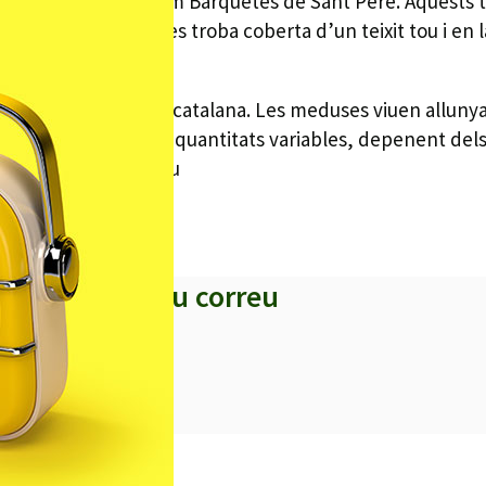
espècie coneguda com Barquetes de Sant Pere. Aquests t
 està viva, la vela es troba coberta d’un teixit tou i en 
 freqüent a la costa catalana. Les meduses viuen allunya
rents a la costa en quantitats variables, depenent del
i gran part de l’estiu
s titulars al teu correu