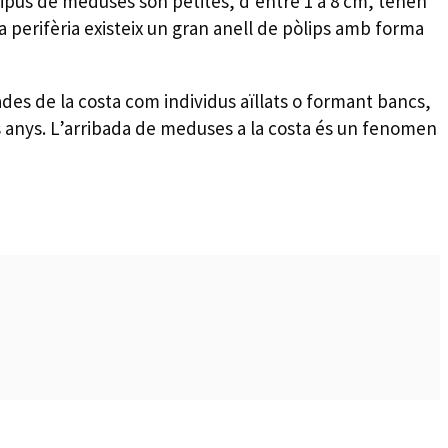
ipus de meduses són petites, d’entre 1 a 8 cm, tenen
la perifèria existeix un gran anell de pòlips amb forma
des de la costa com individus aïllats o formant bancs,
s anys. L’arribada de meduses a la costa és un fenomen