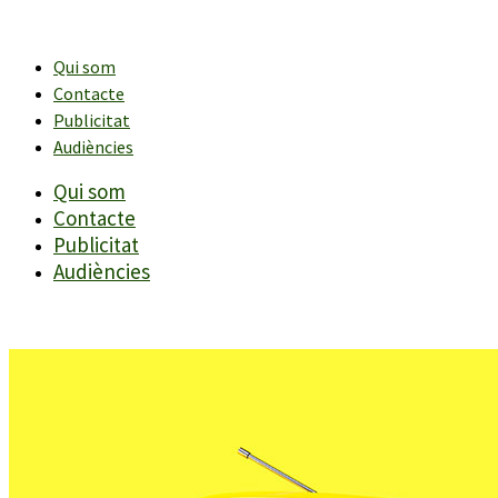
Vés
al
contingut
Qui som
Contacte
Publicitat
Audiències
Qui som
Contacte
Publicitat
Audiències