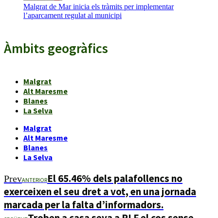
Malgrat de Mar inicia els tràmits per implementar
l’aparcament regulat al municipi
Àmbits geogràfics
Malgrat
Alt Maresme
Blanes
La Selva
Malgrat
Alt Maresme
Blanes
La Selva
El 65.46% dels palafollencs no
Prev
ANTERIOR
exerceixen el seu dret a vot, en una jornada
marcada per la falta d’informadors.
Troben a casa seva a PLF el cos sense