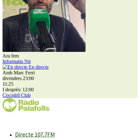
Ara fem
Informatiu Nit
En directe
Amb Marc Ferri
divendres 23:00
11:25
I després: 12:00
Cocodril Club
Directe 107.7FM