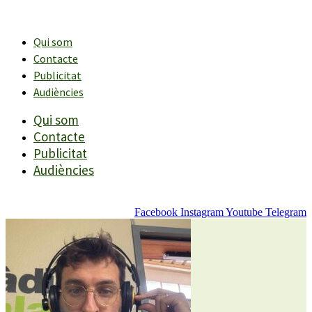
Vés
al
contingut
Qui som
Contacte
Publicitat
Audiències
Qui som
Contacte
Publicitat
Audiències
Facebook
Instagram
Youtube
Telegram