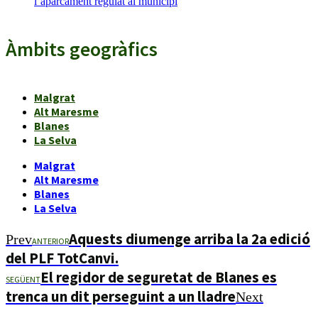
l’aparcament regulat al municipi
Àmbits geogràfics
Malgrat
Alt Maresme
Blanes
La Selva
Malgrat
Alt Maresme
Blanes
La Selva
Aquests diumenge arriba la 2a edició
Prev
ANTERIOR
del PLF TotCanvi.
El regidor de seguretat de Blanes es
SEGÜENT
trenca un dit perseguint a un lladre
Next