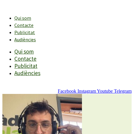
Vés
al
contingut
Qui som
Contacte
Publicitat
Audiències
Qui som
Contacte
Publicitat
Audiències
Facebook
Instagram
Youtube
Telegram