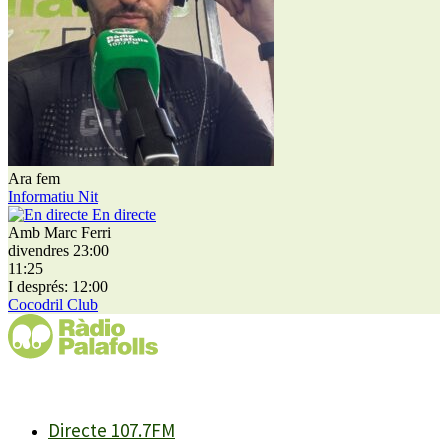
Ara fem
Informatiu Nit
En directe
Amb Marc Ferri
divendres 23:00
11:25
I després: 12:00
Cocodril Club
Directe 107.7FM