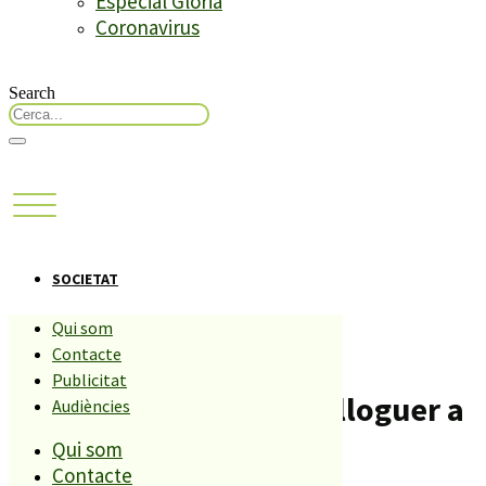
Especial Glòria
Coronavirus
Search
SOCIETAT
Qui som
Encara hi ha temps per
Contacte
Publicitat
sol.licitar les ajudes al lloguer a
Audiències
Qui som
PLF.
Contacte