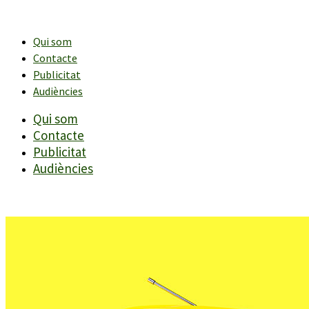
Vés
al
contingut
Qui som
Contacte
Publicitat
Audiències
Qui som
Contacte
Publicitat
Audiències