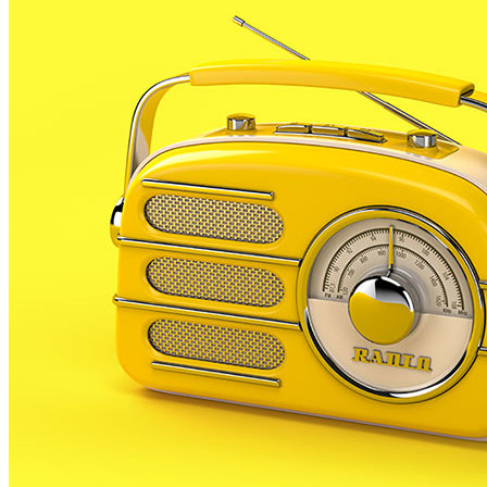
El femení no va fallar a casa contra el Llagostera, 53 a
les primeres classificades, el Lloret.
La propera jornada jugaran a la pista del Torroella, 10es
Els cadets no van poder amb l’Anglès al Palauet aquests c
del Sils, 12ns a la taula.
A partir d’ara no et perdis res. Rep el
SUBSCRIURE’M
És tendència ara
1
Tanquen un local de menjar ràpid a Malgrat de Mar per greus def
2