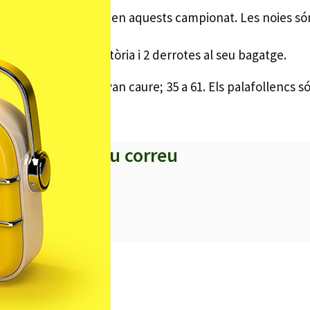
 47, i continua invicta en aquests campionat. Les noies s
 a la taula amb 1 victòria i 2 derrotes al seu bagatge.
ap de setmana i van caure; 35 a 61. Els palafollencs són e
s titulars al teu correu
iciències sanitàries