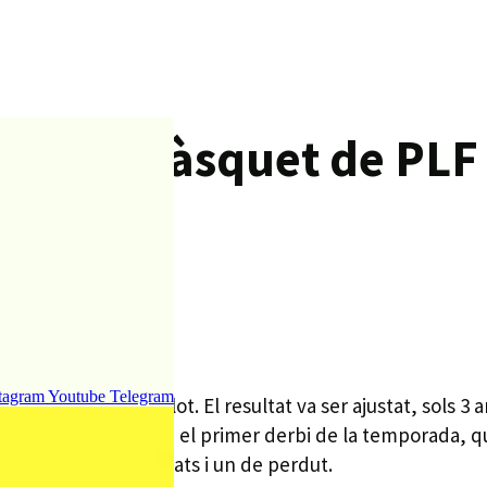
nior de bàsquet de PLF
tagram
Youtube
Telegram
Palauet contra l’Olot. El resultat va ser ajustat, sols 3 
a propera jornada arriba el primer derbi de la temporada,
 amb 3 partits guanyats i un de perdut.