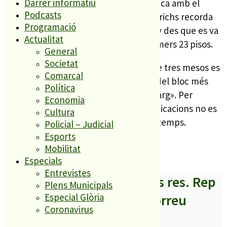
Darrer informatiu
adjudicació justa, sí que es mostra crítica amb el
Podcasts
termini en què s’han de resoldre. Salarichs recorda
Programació
que el mes de maig es complirà un any des que es va
Actualitat
iniciar el procés d’adjudicació dels primers 23 pisos.
General
Societat
La regidora confia que en un màxim de tres mesos es
Comarcal
resolgui l’atorgament, però en el cas del bloc més
Política
gran «com a mínim li queda mig any llarg». Per
Economia
Salarichs, no és correcte que les adjudicacions no es
Cultura
puguin resoldre en un termini just de temps.
Policial – Judicial
Esports
El Punt
Mobilitat
Especials
Entrevistes
A partir d’ara no et perdis res. Rep
Plens Municipals
els titulars al teu correu
Especial Glòria
Coronavirus