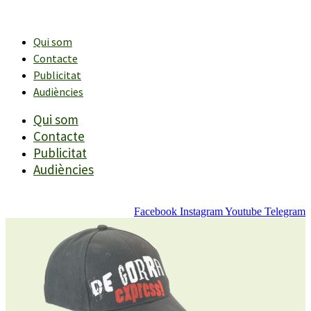
Vés
al
contingut
Qui som
Contacte
Publicitat
Audiències
Qui som
Contacte
Publicitat
Audiències
Facebook
Instagram
Youtube
Telegram