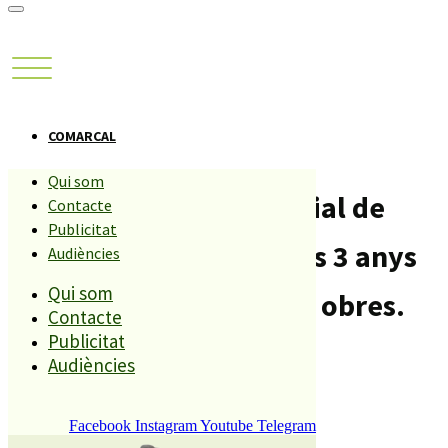
COMARCAL
Qui som
Els pisos de lloguer social de
Contacte
Publicitat
Tordera continuen buits 3 anys
Audiències
Qui som
després d’acabar-se les obres.
Contacte
Publicitat
Compartiu aquesta història
Audiències
Facebook
Instagram
Youtube
Telegram
REDACCIÓ