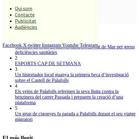
Qui som
Contacte
SUBSCRIURE’M
Publicitat
Audiències
És tendència ara
1
Facebook
X-twitter
Instagram
Youtube
Telegram
Tanquen un local de menjar ràpid a Malgrat de Mar per greus
deficiències sanitàries
2
ESPORTS CAP DE SETMANA
3
Un historiador local guanya la primera beca d’investigació
sobre el Castell de Palafolls
4
Els veïns de Palafolls refermen la seva lluita contra la
benzinera del carrer Passada i preparen la creació d’una
plataforma
5
Un grup de cigonyes fa parada a Palafolls durant el seu viatge
migratori
El més llegit