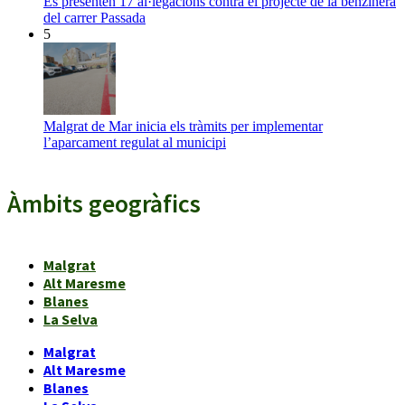
Es presenten 17 al·legacions contra el projecte de la benzinera
del carrer Passada
5
Malgrat de Mar inicia els tràmits per implementar
l’aparcament regulat al municipi
Àmbits geogràfics
Malgrat
Alt Maresme
Blanes
La Selva
Malgrat
Alt Maresme
Blanes