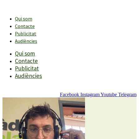
Vés
al
contingut
Qui som
Contacte
Publicitat
Audiències
Qui som
Contacte
Publicitat
Audiències
Facebook
Instagram
Youtube
Telegram