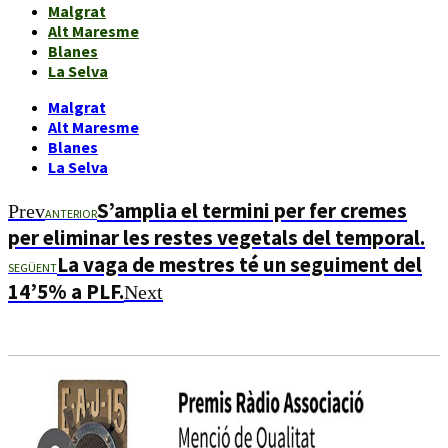
Malgrat
Alt Maresme
Blanes
La Selva
Malgrat
Alt Maresme
Blanes
La Selva
S’amplia el termini per fer cremes
Prev
ANTERIOR
per eliminar les restes vegetals del temporal.
La vaga de mestres té un seguiment del
SEGÜENT
14’5% a PLF.
Next