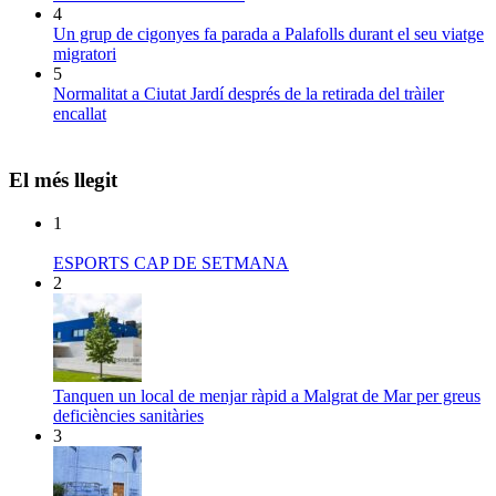
4
Un grup de cigonyes fa parada a Palafolls durant el seu viatge
migratori
5
Normalitat a Ciutat Jardí després de la retirada del tràiler
encallat
El més llegit
1
ESPORTS CAP DE SETMANA
2
Tanquen un local de menjar ràpid a Malgrat de Mar per greus
deficiències sanitàries
3