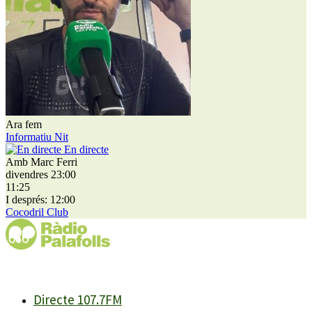
Ara fem
Informatiu Nit
En directe
Amb Marc Ferri
divendres 23:00
11:25
I després: 12:00
Cocodril Club
Directe 107.7FM