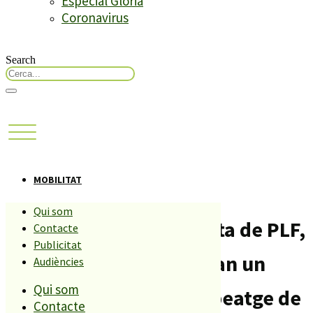
Especial Glòria
Coronavirus
Search
MOBILITAT
Qui som
Els usuaris de l’autopista de PLF,
Contacte
Publicitat
Malgrat i Tordera tindran un
Audiències
Qui som
descompte del 30% al peatge de
Contacte