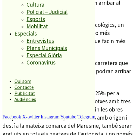
un escalat de descomptes, que podran arribar al
Cultura
60%.
Policial – Judicial
Esports
El primer 20% s’aplicarà per a cotxes ecològics, un
Mobilitat
altre 20% per a vehicles ocupats per 3 o més
Especials
Entrevistes
passatgers i l’últim 20% per a cotxes que facin més
Plens Municipals
de 16 viatges mensuals.
Especial Glòria
Coronavirus
A més, quan comencin les obres de la carretera que
ha de substituir la N2, els descomptes podran arribar
al 100%.
Qui som
Contacte
50% en funció del nombre de viatges; 25% per a
Publicitat
Audiències
vehicles ecològics i l’últim 25% per a cotxes amb tres
o més ocupants. També mentre es facin les obres
d’aquesta nova carretera, els trajectes amb origen i
Facebook
X-twitter
Instagram
Youtube
Telegram
destí a la mateixa comarca del Maresme, també seran
gratuïts en tots els peatges de l’autopista, i no només