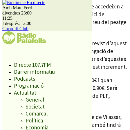
En directe
Els usuaris d’aquestes 3 poblacions que accedeixin a
Amb Marc Ferri
divendres 23:00
la via ràpida per l’enllaç 130 (l’actual inici de
11:25
l’autopista), s’estalviaran un 30% del preu del peatge
I després: 12:00
Cocodril Club
de PLF.
Aquest 30% correspon a l’increment previst d’aquest
peatge quan es posi en marxa la prolongació de
l’autopista és del 30%, pel que els usuaris d’aquestes
Directe 107.7FM
poblacions el que faran serà evitar aquest increment.
Darrer informatiu
Podcasts
Actualment el peatge de PLF costa 0.70€ i quan
Programació
s’incrementi aquest estiu superarà els 0.90€. Serà
Actualitat
aquest increment el que els habitants de PLF,
General
Malgrat i Tordera s’estalviaran.
Societat
Comarcal
Aquesta no és l’única mesura. Al peatge de Vilassar,
Política
que ara costa 1 euro amb 17 cèntims, també tindrà
Economia