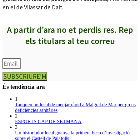
en el de Vilassar de Dalt.
A partir d’ara no et perdis res. Rep
els titulars al teu correu
SUBSCRIURE’M
És tendència ara
1
Tanquen un local de menjar ràpid a Malgrat de Mar per greus
deficiències sanitàries
2
ESPORTS CAP DE SETMANA
3
Un historiador local guanya la primera beca d’investigació
sobre el Castell de Palafolls