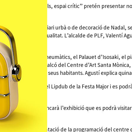
el nom de “Palafolls, espai crític” pretén presentar nos
ònics, com de mobiliari urbà o de decoració de Nadal, se
ra arriscada i de qualitat. L’alcalde de PLF, Valentí Agu
, la cadira feta de pneumàtics, el Palauet d’Isosaki, el 
 de dimarts a la sala Balcó del Centre d’Art Santa Mònica
la vida quotidiana dels seus habitants. Agustí explica quina
poble, es projectarà el Lipdub de la Festa Major i es pod
e 30 de gener es tancarà l’exhibició que es podrà visitar
ncidint amb la presentació de la programació del centre 