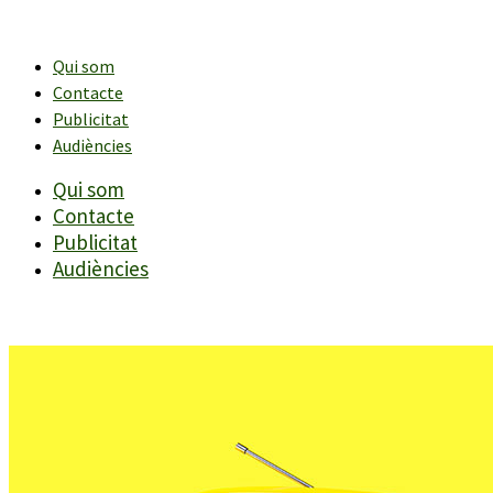
Vés
al
contingut
Qui som
Contacte
Publicitat
Audiències
Qui som
Contacte
Publicitat
Audiències