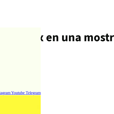
’exhibeix en una mostra
.
tagram
Youtube
Telegram