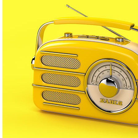
L’Ajuntament de PLF ha organitzat una mostra que sota 
conformat el paisatge urbà.
Els elements representatius de PLF, ja siguin arquitect
municipi com un poble que ha fet una aposta per la cultu
els elements que identitaris i propis de PLF.
Les papareres ou, els arbres metàl·lics del carrer major
part de la singularitat de PLF que es mostrarà a partir
on, segons el consistori, la cultura i l’art s’infiltren a 
També s’hi veurà fotografies dels edificis i places del 
Nadal dels nombres primers, estrenada aquest any.
La mostra estarà en exposició durant 5 dies. El diumeng
gratuïta.
Aquest dimarts es farà la inauguració de la mostra coi