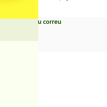
s titulars al teu correu
iciències sanitàries
 el Castell de Palafolls
igratori
t