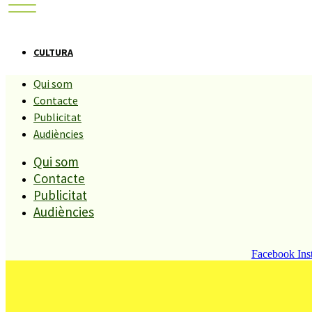
CULTURA
Qui som
El PLF més singular s
Contacte
Publicitat
Santa Mònica de BCN
Audiències
Qui som
Contacte
Compartiu aquesta història
Publicitat
Audiències
REDACCIÓ
19 GENER, 2011
Facebook
Ins