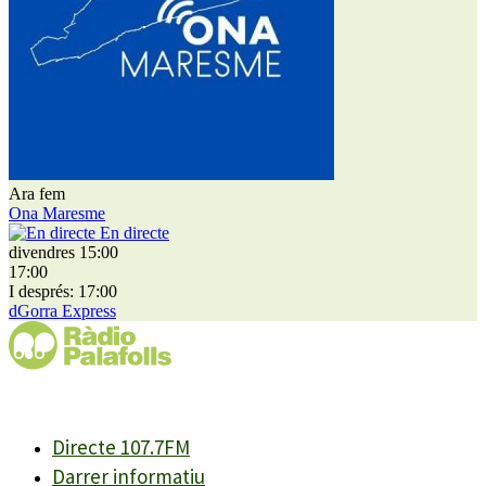
Ara fem
Ona Maresme
En directe
divendres 15:00
17:00
I després: 17:00
dGorra Express
Directe 107.7FM
Darrer informatiu