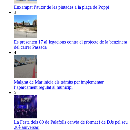
Enxampat l’autor de les pintades a la plaça de Poppi
3
Es presenten 17 al·legacions contra el projecte de la benzinera
del carrer Passada
4
Malgrat de Mar inicia els tràmits per implementar
l’aparcament regulat al municipi
5
La Festa dels 80 de Palafolls canvia de format i de DJs pel seu
20è aniversari