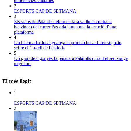
deficiències sanitàries
2
ESPORTS CAP DE SETMANA
3
Els veïns de Palafolls refermen la seva lluita contra la
benzinera del carrer Passada i preparen la creació d’una
plataforma
4
Un historiador local guanya la primera beca d’investigació
sobre el Castell de Palafolls
5
Un grup de cigonyes fa parada a Palafolls durant el seu viatge
migratori
El més llegit
1
ESPORTS CAP DE SETMANA
2