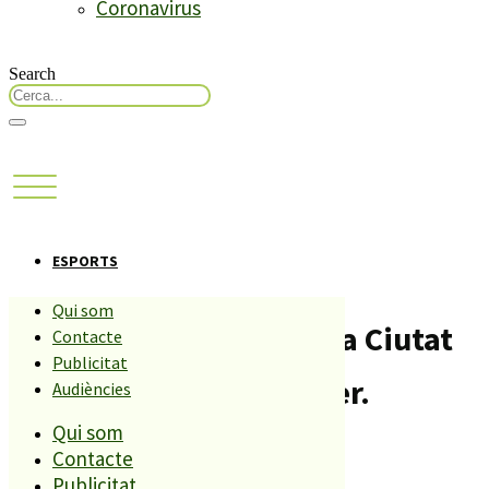
Coronavirus
Search
ESPORTS
Qui som
Blanes estrenarà la seva Ciutat
Contacte
Publicitat
Esportiva el 20 de febrer.
Audiències
Qui som
Compartiu aquesta història
Contacte
Publicitat