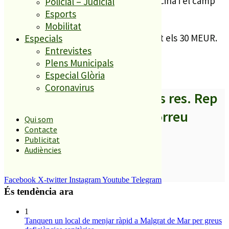
està previst que es construeixi una piscina i el camp
Policial – Judicial
Esports
de futbol.
Mobilitat
Fins al moment, el projecte ha superat els 30 MEUR.
Especials
Entrevistes
Diari Girona
Plens Municipals
Especial Glòria
Coronavirus
A partir d’ara no et perdis res. Rep
els titulars al teu correu
Qui som
Contacte
Publicitat
Audiències
SUBSCRIURE’M
Facebook
X-twitter
Instagram
Youtube
Telegram
És tendència ara
1
Tanquen un local de menjar ràpid a Malgrat de Mar per greus