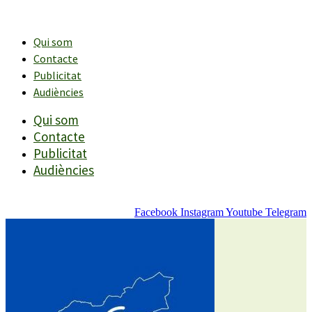
Vés
al
contingut
Qui som
Contacte
Publicitat
Audiències
Qui som
Contacte
Publicitat
Audiències
Facebook
Instagram
Youtube
Telegram