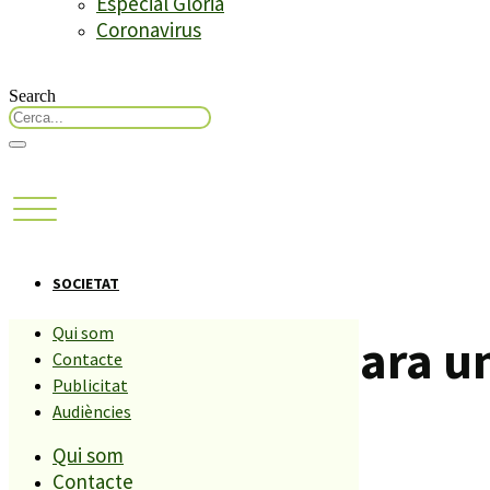
Especial Glòria
Coronavirus
Search
SOCIETAT
Qui som
Endesa diu que ara u
Contacte
Publicitat
com fa un any.
Audiències
Qui som
Contacte
Compartiu aquesta història