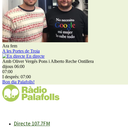
Ara fem
A les Portes de Troia
En directe
Amb Oliver Vergés Pons i Alberto Reche Ontillera
dijous 06:00
07:00
I després: 07:00
Bon dia Palafolls!
Directe 107.7FM