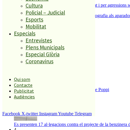
Cultura
Dos detinguts per robatoris violents a Malgrat i per agressions 
5
Policial – Judicial
L’ACEP i l’AFIC s’uneixen per portar la fotografia als aparador
Esports
Mobilitat
Especials
El més llegit
Entrevistes
1
Plens Municipals
Especial Glòria
ESPORTS CAP DE SETMANA
2
Coronavirus
Qui som
Contacte
Enxampat l’autor de les pintades a la plaça de Poppi
Publicitat
3
Audiències
Facebook
X-twitter
Instagram
Youtube
Telegram
Es presenten 17 al·legacions contra el projecte de la benzinera 
4