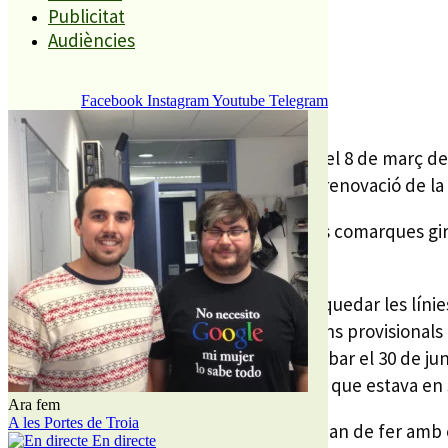
Publicitat
Audiències
REDACCIÓ
3 MARÇ, 2011
Facebook
Instagram
Youtube
Telegram
Si avui tornés a fer una nevada com la del 8 de març de
companyia electrica Endesa, per qui la renovació de la 
Segons el director de la companyia a les comarques gir
hauria tantes avaries com fa un any”.
El motiu és sobretot l’estat en què van quedar les líni
l’apagada, primer es van buscar solucions provisionals 
xarxa malmesa, una operació que va acabar el 30 de juny
normativa vigent, més garantista que la que estava en s
Ara fem
A les Portes de Troia
Per tant, les torres i els seus suports s’han de fer amb
En directe