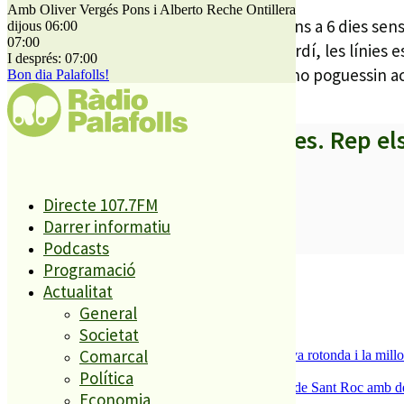
Amb Oliver Vergés Pons i Alberto Reche Ontillera
A PLF en canvi, on la nevada va deixar fins a 6 dies sen
dijous 06:00
07:00
en el cas d’una nova nevada. A Ciutat Jardí, les línies
I després: 07:00
l’apagada, que les maquines llevaneus no poguessin a
Bon dia Palafolls!
A partir d’ara no et perdis res. Rep el
Directe 107.7FM
Darrer informatiu
SUBSCRIURE’M
Podcasts
Programació
És tendència ara
Actualitat
1
General
ESPORTS CAP DE SETMANA
Societat
2
Comarcal
S’aprova definitivament el projecte de la nova rotonda i la millo
3
Política
Malgrat de Mar enceta demà la Festa Major de Sant Roc amb deu 
Economia
4