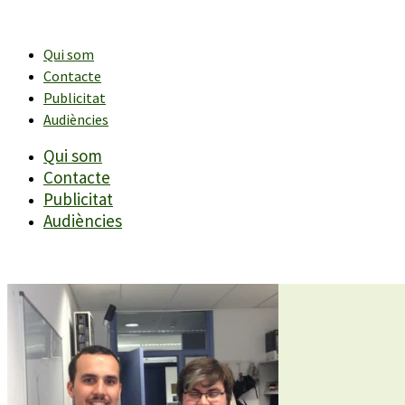
Vés
al
contingut
Qui som
Contacte
Publicitat
Audiències
Qui som
Contacte
Publicitat
Audiències