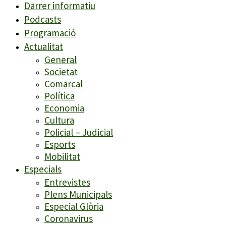
Darrer informatiu
Podcasts
Programació
Actualitat
General
Societat
Comarcal
Política
Economia
Cultura
Policial – Judicial
Esports
Mobilitat
Especials
Entrevistes
Plens Municipals
Especial Glòria
Coronavirus