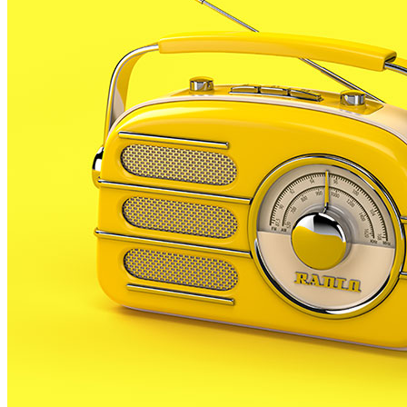
El mes de novembre els bombers voluntaris de
Malgrat editaven un calendari solidari amb la intenció
de recollir fons per l’entitat local contra el càncer,
acabada de constituir. Cada calendari, que es podien
comprar en establiments comercials de la localitat i
al propi parc de bombers, costava 8€ i cada mes hi
apareixien diferents membres del cos voluntari dels
bombers amb poca roba.
Ahir, aprofitant el dia del seu patró, els bombers van
fer entrega dels 1.300€ recollits a través de la venda
dels calendaris.
Com és habitual, coincidint amb cada dia 8 de març,
es va fer ahir l’acte de celebració del patró dels
bombers al propi parc del cos a Malgrat. A l’acte hi