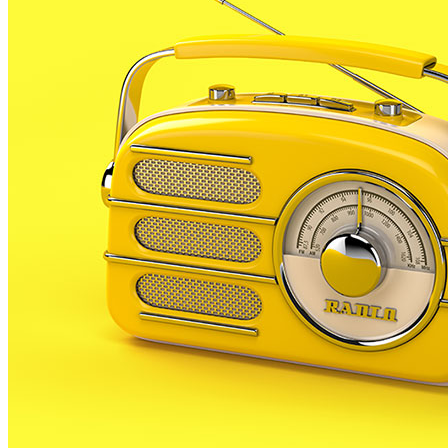
La pluja acumulada des de dissabte ha provocat un
augment considerable del cabal del riu Tordera al seu
tram final.
Ahir al migdia la Policia Local de Malgrat va alertar de
la possibilitat de desbordament del riu al seu pas per
la població, avisant als propietaris dels càmpings
propers a la desembocadura a prendre mesures per
minimitzar l’impacte d’un possible desbordament.