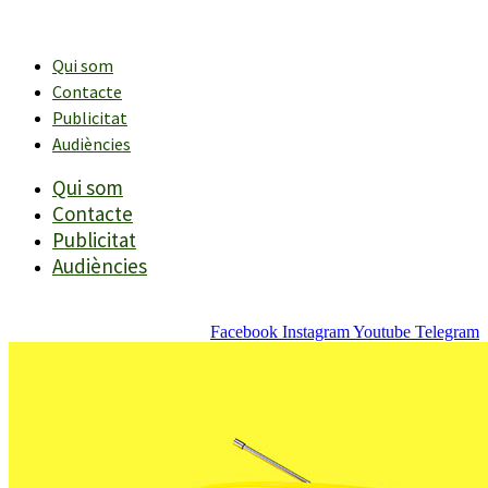
Vés
al
contingut
Qui som
Contacte
Publicitat
Audiències
Qui som
Contacte
Publicitat
Audiències
Facebook
Instagram
Youtube
Telegram