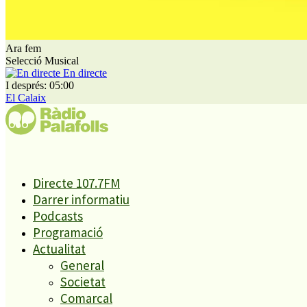
Ara fem
La Tordera, ahir a PLF
Selecció Musical
En directe
Tot i que en les últimes hores el cabal ha anat
I després: 05:00
El Calaix
reduint-se, a l’igual que s’han reduït les
precipitacions, però segons l’Ajuntament de Tordera
en el seu moment algid el riu ha arribat a transportar
fins a 171 metres cúbics per segon al seu pas per la
població.
Directe 107.7FM
Darrer informatiu
Al seu pas per PLF el riu no ha provocat problemes i,
Podcasts
segons la Policia Local, les pluges tampoc han obligat
Programació
a fer cap servei especial a la nostra població. Tot i això
Actualitat
els bombers han fet més de 80 sortides al nord de la
General
zona metropolitana de BCN. La majoria de serveis
Societat
Comarcal
han estat per treure aigua acumulada en plantes