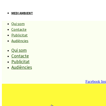
MEDI AMBIENT
Qui som
Les pluges fan que La Tordera
Contacte
Publicitat
estigui a punt del
Audiències
Qui som
desbordament.
Contacte
Publicitat
Compartiu aquesta història
Audiències
Facebook
Ins
REDACCIÓ
16 MARÇ, 2011