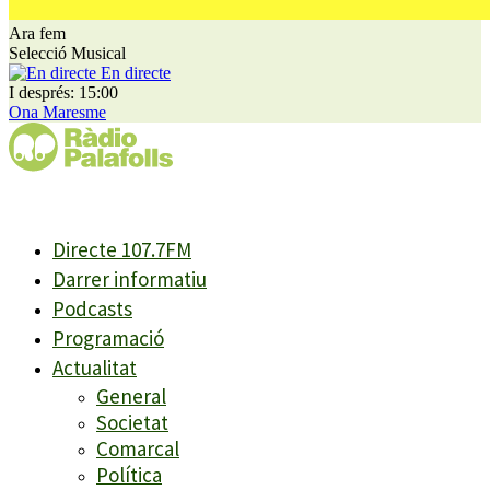
Ara fem
Selecció Musical
En directe
I després: 15:00
Ona Maresme
Directe 107.7FM
Darrer informatiu
Podcasts
Programació
Actualitat
General
Societat
Comarcal
Política