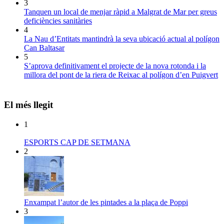
3
Tanquen un local de menjar ràpid a Malgrat de Mar per greus
deficiències sanitàries
4
La Nau d’Entitats mantindrà la seva ubicació actual al polígon
Can Baltasar
5
S’aprova definitivament el projecte de la nova rotonda i la
millora del pont de la riera de Reixac al polígon d’en Puigvert
El més llegit
1
ESPORTS CAP DE SETMANA
2
Enxampat l’autor de les pintades a la plaça de Poppi
3