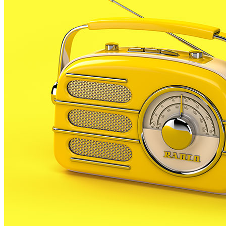
amateur de PLF. En aquesta ocasió al camp de la
Penya Barcelonista de Lloret i per 2 a 1. Aquesta nova
derrota enfonsa una mica més el PLF a la classificació
i ara ja ocupa la 5a plaça, després d’haver estat liders
i segons durant la majoria de les jornades.
Aquest proper cap de setmana els palafollencs
rebran al camp municipal a l’olímpic Malgrat. Serà un
derbi, a priori, igualat segons la classificació. Els de
PLF són 5s i els malgratencs 7s.
El cadet de futbol de PLF continua sent dels millors
de la categoria. Aquesta setmana s’ha imposat al
Susannenc per un contundent 1 a 6. Això el referma a
la 2a posició dels cadets a la classificació. Després de
la victòria a Sta Susanna, el cadet buscarà sumar 3
punts més aquest proper cap de setmana al