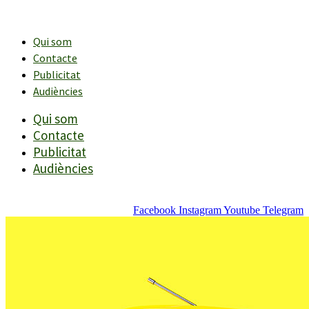
Vés
al
contingut
Qui som
Contacte
Publicitat
Audiències
Qui som
Contacte
Publicitat
Audiències
Facebook
Instagram
Youtube
Telegram