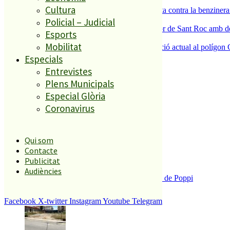
3
Cultura
Els veïns de Palafolls refermen la seva lluita contra la benziner
4
Policial – Judicial
Malgrat de Mar enceta demà la Festa Major de Sant Roc amb deu 
Esports
5
Mobilitat
La Nau d’Entitats mantindrà la seva ubicació actual al polígon 
Especials
Entrevistes
El més llegit
Plens Municipals
Especial Glòria
1
Coronavirus
ESPORTS CAP DE SETMANA
2
Qui som
Contacte
Publicitat
Audiències
Enxampat l’autor de les pintades a la plaça de Poppi
3
Facebook
X-twitter
Instagram
Youtube
Telegram