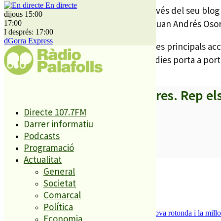
En directe
Iniciativa, que ha criticat el llibret a través del seu b
dijous 15:00
electoralista pagat amb fons públics. Juan Andrés Osor
17:00
I després: 17:00
dGorra Express
El llibre Més crisi , més servei, explica les principals 
local. El llibre s’està repartint aquests dies porta a p
A partir d’ara no et perdis res. Rep el
Directe 107.7FM
Darrer informatiu
Podcasts
Programació
SUBSCRIURE’M
Actualitat
És tendència ara
General
Societat
1
Comarcal
ESPORTS CAP DE SETMANA
2
Política
S’aprova definitivament el projecte de la nova rotonda i la millo
Economia