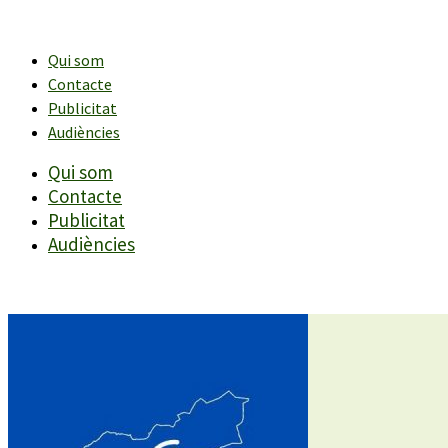
Vés
al
contingut
Qui som
Contacte
Publicitat
Audiències
Qui som
Contacte
Publicitat
Audiències