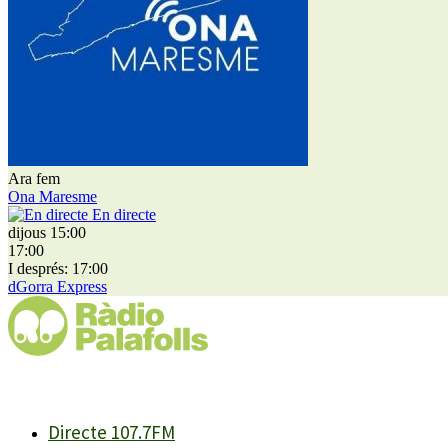
Ara fem
Ona Maresme
En directe
dijous 15:00
17:00
I després: 17:00
dGorra Express
Directe 107.7FM