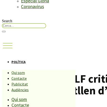
Especial Glòria
Coronavirus
Search
POLÍTICA
Qui som
L’oposició de PLF criti
Contacte
Publicitat
Serveis» que titllen d
Audiències
Qui som
Contacte
Compartiu aquesta història