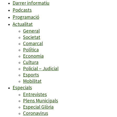
Darrer informatiu
Podcasts
Programació
Actualitat
General
Societat
Comarcal
Política
Economia
Cultura
Policial – Judicial
Esports
Mobilitat
Especials
Entrevistes
Plens Municipals
Especial Glòria
Coronavirus